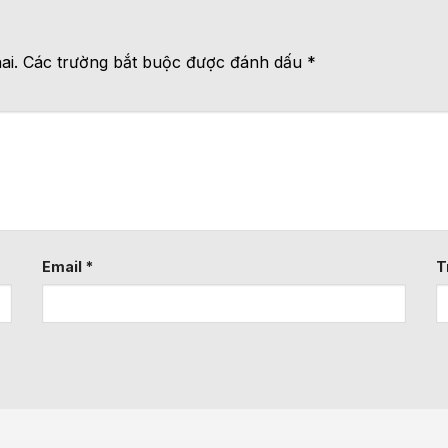
ai.
Các trường bắt buộc được đánh dấu
*
Email
*
T