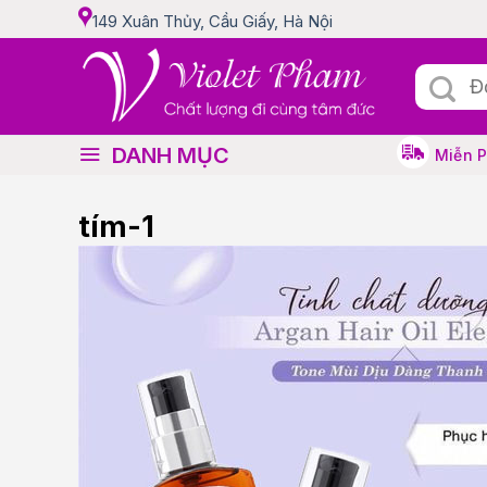
Skip
149 Xuân Thủy, Cầu Giấy, Hà Nội
to
content
Tìm
kiếm:
DANH MỤC
Miễn 
tím-1