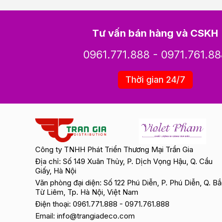
Tư vấn bán hàng và CSKH
0961.771.888
-
0971.761.88
Thời gian 24/7
Công ty TNHH Phát Triển Thương Mại Trần Gia
Địa chỉ: Số 149 Xuân Thủy, P. Dịch Vọng Hậu, Q. Cầu
Giấy, Hà Nội
Văn phòng đại diện: Số 122 Phú Diễn, P. Phú Diễn, Q. B
Từ Liêm, Tp. Hà Nội, Việt Nam
Điện thoại:
0961.771.888
-
0971.761.888
Email:
info@trangiadeco.com