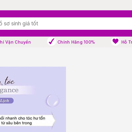
Phí Vận Chuyển
Chính Hãng 100%
Hỗ T