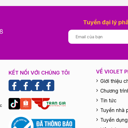
Tuyển đại lý ph
8
VỀ VIOLET 
KẾT NỐI VỚI CHÚNG TÔI
Giới thiệu c
Chương trìn
Tin tức
ắc
Tuyển nhà p
Tuyển dụng