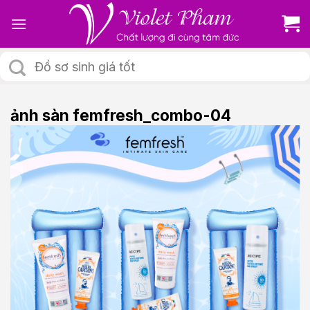
Skip
to
content
Tìm
kiếm:
ảnh sàn femfresh_combo-04