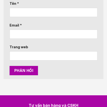
Tên
*
Email
*
Trang web
Tư vấn bán hàng và CSKH