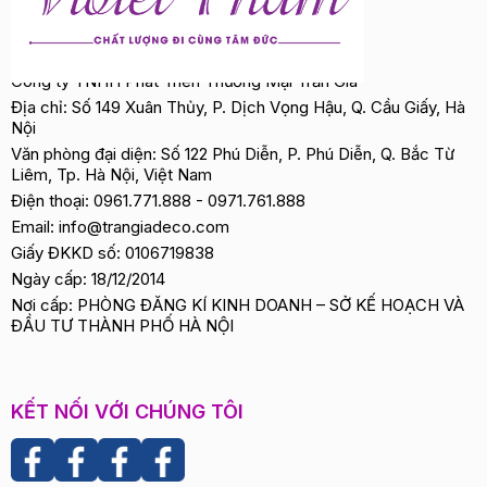
Công ty TNHH Phát Triển Thương Mại Trần Gia
Địa chỉ: Số 149 Xuân Thủy, P. Dịch Vọng Hậu, Q. Cầu Giấy, Hà
Nội
Văn phòng đại diện: Số 122 Phú Diễn, P. Phú Diễn, Q. Bắc Từ
Liêm, Tp. Hà Nội, Việt Nam
Điện thoại:
0961.771.888
-
0971.761.888
Email:
info@trangiadeco.com
Giấy ĐKKD số: 0106719838
Ngày cấp: 18/12/2014
Nơi cấp: PHÒNG ĐĂNG KÍ KINH DOANH – SỞ KẾ HOẠCH VÀ
ĐẦU TƯ THÀNH PHỐ HÀ NỘI
KẾT NỐI VỚI CHÚNG TÔI