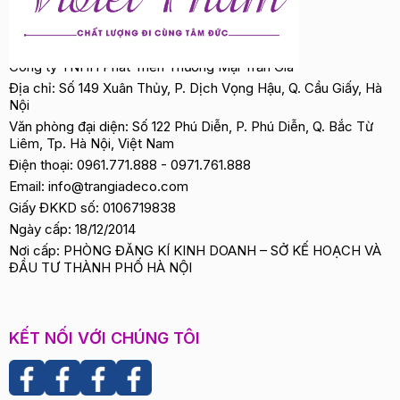
Công ty TNHH Phát Triển Thương Mại Trần Gia
Địa chỉ: Số 149 Xuân Thủy, P. Dịch Vọng Hậu, Q. Cầu Giấy, Hà
Nội
Văn phòng đại diện: Số 122 Phú Diễn, P. Phú Diễn, Q. Bắc Từ
Liêm, Tp. Hà Nội, Việt Nam
Điện thoại:
0961.771.888
-
0971.761.888
Email:
info@trangiadeco.com
Giấy ĐKKD số: 0106719838
Ngày cấp: 18/12/2014
Nơi cấp: PHÒNG ĐĂNG KÍ KINH DOANH – SỞ KẾ HOẠCH VÀ
ĐẦU TƯ THÀNH PHỐ HÀ NỘI
KẾT NỐI VỚI CHÚNG TÔI