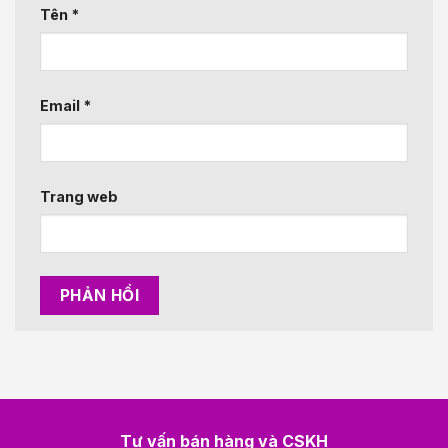
Tên
*
Email
*
Trang web
Tư vấn bán hàng và CSKH