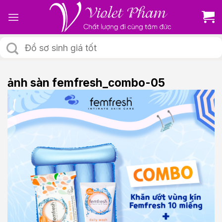
Skip
to
content
Tìm
kiếm:
ảnh sàn femfresh_combo-05