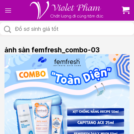
Skip
to
content
Tìm
kiếm:
ảnh sàn femfresh_combo-03