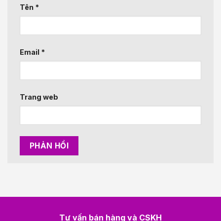
Tên
*
Email
*
Trang web
Tư vấn bán hàng và CSKH