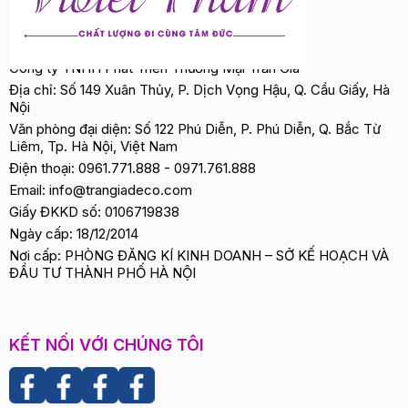
Công ty TNHH Phát Triển Thương Mại Trần Gia
Địa chỉ: Số 149 Xuân Thủy, P. Dịch Vọng Hậu, Q. Cầu Giấy, Hà
Nội
Văn phòng đại diện: Số 122 Phú Diễn, P. Phú Diễn, Q. Bắc Từ
Liêm, Tp. Hà Nội, Việt Nam
Điện thoại:
0961.771.888
-
0971.761.888
Email:
info@trangiadeco.com
Giấy ĐKKD số: 0106719838
Ngày cấp: 18/12/2014
Nơi cấp: PHÒNG ĐĂNG KÍ KINH DOANH – SỞ KẾ HOẠCH VÀ
ĐẦU TƯ THÀNH PHỐ HÀ NỘI
KẾT NỐI VỚI CHÚNG TÔI