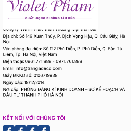
Công ty TNHH Phát Triển Thương Mại Trần Gia
Địa chỉ: Số 149 Xuân Thủy, P. Dịch Vọng Hậu, Q. Cầu Giấy, Hà
Nội
Văn phòng đại diện: Số 122 Phú Diễn, P. Phú Diễn, Q. Bắc Từ
Liêm, Tp. Hà Nội, Việt Nam
Điện thoại:
0961.771.888
-
0971.761.888
Email:
info@trangiadeco.com
Giấy ĐKKD số: 0106719838
Ngày cấp: 18/12/2014
Nơi cấp: PHÒNG ĐĂNG KÍ KINH DOANH – SỞ KẾ HOẠCH VÀ
ĐẦU TƯ THÀNH PHỐ HÀ NỘI
KẾT NỐI VỚI CHÚNG TÔI