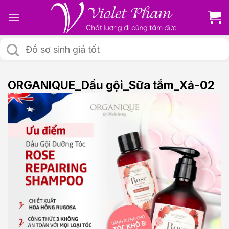
Skip
to
content
Tìm
kiếm:
ORGANIQUE_Dầu gội_Sữa tắm_Xả-02