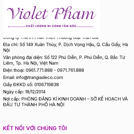
Công ty TNHH Phát Triển Thương Mại Trần Gia
Địa chỉ: Số 149 Xuân Thủy, P. Dịch Vọng Hậu, Q. Cầu Giấy, Hà
Nội
Văn phòng đại diện: Số 122 Phú Diễn, P. Phú Diễn, Q. Bắc Từ
Liêm, Tp. Hà Nội, Việt Nam
Điện thoại:
0961.771.888
-
0971.761.888
Email:
info@trangiadeco.com
Giấy ĐKKD số: 0106719838
Ngày cấp: 18/12/2014
Nơi cấp: PHÒNG ĐĂNG KÍ KINH DOANH – SỞ KẾ HOẠCH VÀ
ĐẦU TƯ THÀNH PHỐ HÀ NỘI
KẾT NỐI VỚI CHÚNG TÔI