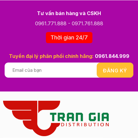
Tư vấn bán hàng và CSKH
0961.771.888
-
0971.761.888
Thời gian 24/7
Tuyển đại lý phân phối chính hãng:
0961.844.999