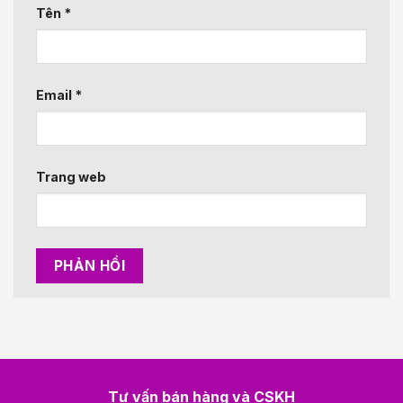
Tên
*
Email
*
Trang web
Tư vấn bán hàng và CSKH