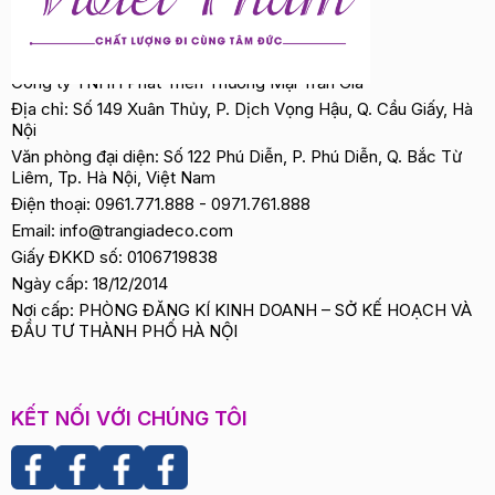
Công ty TNHH Phát Triển Thương Mại Trần Gia
Địa chỉ: Số 149 Xuân Thủy, P. Dịch Vọng Hậu, Q. Cầu Giấy, Hà
Nội
Văn phòng đại diện: Số 122 Phú Diễn, P. Phú Diễn, Q. Bắc Từ
Liêm, Tp. Hà Nội, Việt Nam
Điện thoại:
0961.771.888
-
0971.761.888
Email:
info@trangiadeco.com
Giấy ĐKKD số: 0106719838
Ngày cấp: 18/12/2014
Nơi cấp: PHÒNG ĐĂNG KÍ KINH DOANH – SỞ KẾ HOẠCH VÀ
ĐẦU TƯ THÀNH PHỐ HÀ NỘI
KẾT NỐI VỚI CHÚNG TÔI