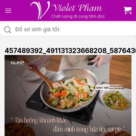
Skip
to
content
Tìm
kiếm:
457489392_491131323668208_587643