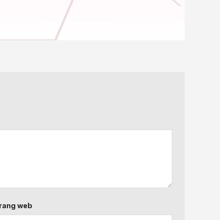
rang web