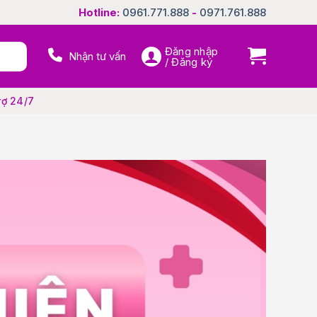
Hotline:
0961.771.888
-
0971.761.888
Đăng nhập
Nhận tư vấn
/ Đăng ký
rợ 24/7