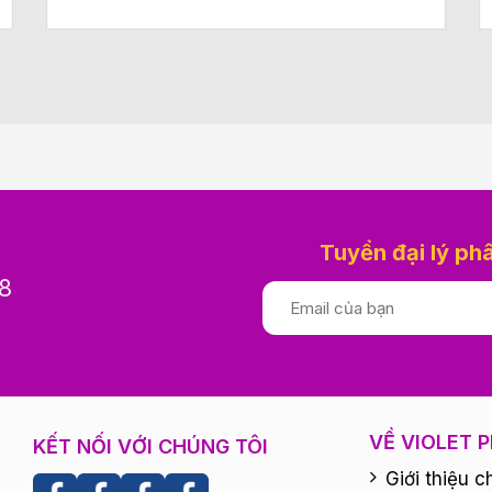
Tuyển đại lý ph
8
VỀ VIOLET 
KẾT NỐI VỚI CHÚNG TÔI
Giới thiệu c