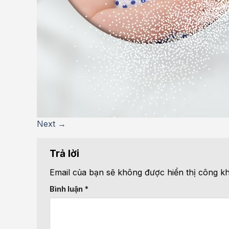
Next
→
Trả lời
Email của bạn sẽ không được hiển thị công kh
Bình luận
*