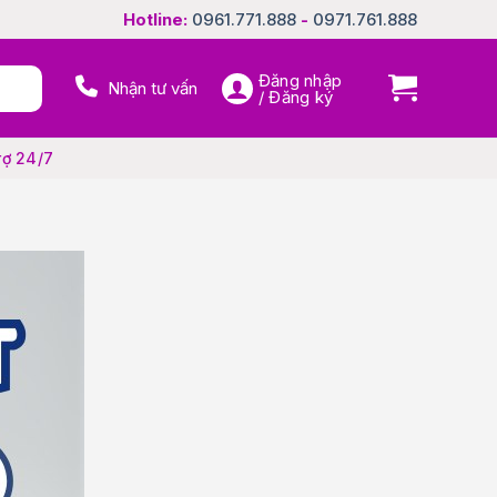
Hotline:
0961.771.888
-
0971.761.888
Đăng nhập
Nhận tư vấn
/ Đăng ký
rợ 24/7