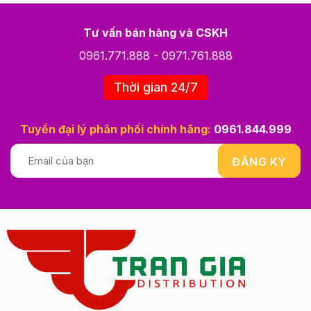
Tư vấn bán hàng và CSKH
0961.771.888
-
0971.761.888
Thời gian 24/7
Tuyển đại lý phân phối chính hãng:
0961.844.999