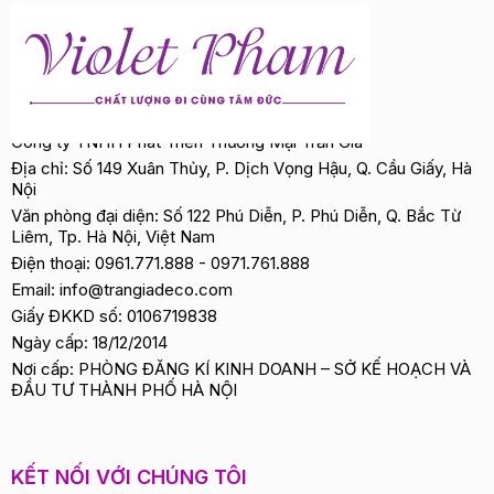
Công ty TNHH Phát Triển Thương Mại Trần Gia
Địa chỉ: Số 149 Xuân Thủy, P. Dịch Vọng Hậu, Q. Cầu Giấy, Hà
Nội
Văn phòng đại diện: Số 122 Phú Diễn, P. Phú Diễn, Q. Bắc Từ
Liêm, Tp. Hà Nội, Việt Nam
Điện thoại:
0961.771.888
-
0971.761.888
Email:
info@trangiadeco.com
Giấy ĐKKD số: 0106719838
Ngày cấp: 18/12/2014
Nơi cấp: PHÒNG ĐĂNG KÍ KINH DOANH – SỞ KẾ HOẠCH VÀ
ĐẦU TƯ THÀNH PHỐ HÀ NỘI
KẾT NỐI VỚI CHÚNG TÔI