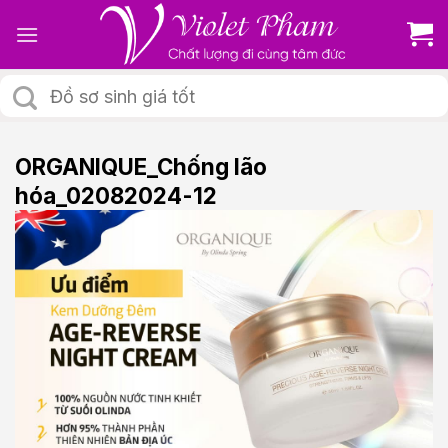
Skip
to
content
Tìm
kiếm:
ORGANIQUE_Chống lão
hóa_02082024-12