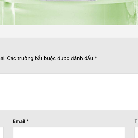
ai.
Các trường bắt buộc được đánh dấu
*
Email
*
T