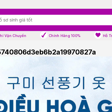
Phí Vận Chuyển
Chính Hãng 100%
Hỗ T
5740806d3eb6b2a19970827a