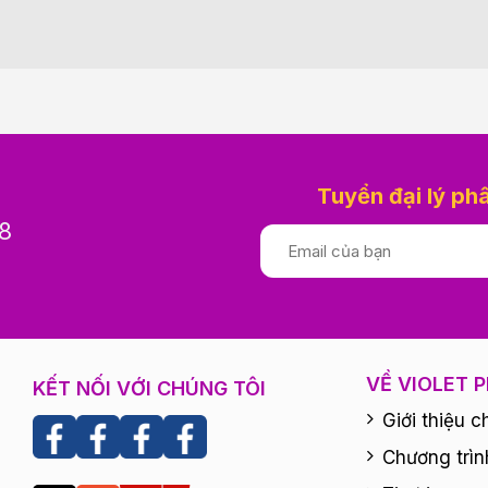
Tuyển đại lý ph
8
VỀ VIOLET 
KẾT NỐI VỚI CHÚNG TÔI
Giới thiệu c
Chương trìn