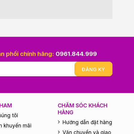
ân phối chính hãng:
0961.844.999
PHAM
CHĂM SÓC KHÁCH
HÀNG
húng tôi
Hướng dẫn đặt hàng
h khuyến mãi
Vận chuyển và giao