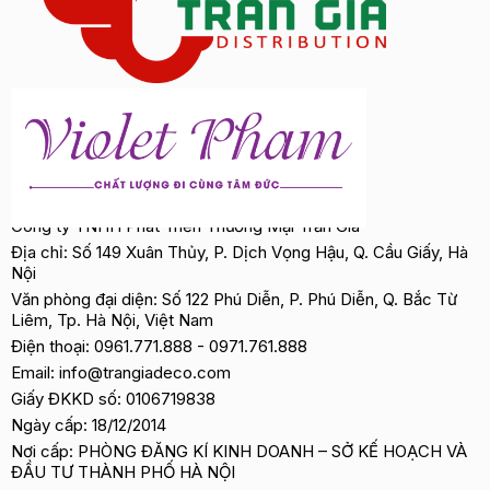
Công ty TNHH Phát Triển Thương Mại Trần Gia
Địa chỉ: Số 149 Xuân Thủy, P. Dịch Vọng Hậu, Q. Cầu Giấy, Hà
Nội
Văn phòng đại diện: Số 122 Phú Diễn, P. Phú Diễn, Q. Bắc Từ
Liêm, Tp. Hà Nội, Việt Nam
Điện thoại:
0961.771.888
-
0971.761.888
Email:
info@trangiadeco.com
Giấy ĐKKD số: 0106719838
Ngày cấp: 18/12/2014
Nơi cấp: PHÒNG ĐĂNG KÍ KINH DOANH – SỞ KẾ HOẠCH VÀ
ĐẦU TƯ THÀNH PHỐ HÀ NỘI