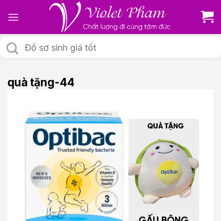
Skip
to
content
Tìm
kiếm:
quà tặng-44