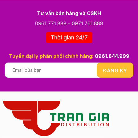
Tư vấn bán hàng và CSKH
0961.771.888
-
0971.761.888
Thời gian 24/7
Tuyển đại lý phân phối chính hãng:
0961.844.999