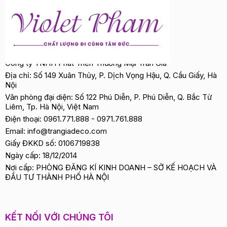
Công ty TNHH Phát Triển Thương Mại Trần Gia
Địa chỉ: Số 149 Xuân Thủy, P. Dịch Vọng Hậu, Q. Cầu Giấy, Hà
Nội
Văn phòng đại diện: Số 122 Phú Diễn, P. Phú Diễn, Q. Bắc Từ
Liêm, Tp. Hà Nội, Việt Nam
Điện thoại:
0961.771.888
-
0971.761.888
Email:
info@trangiadeco.com
Giấy ĐKKD số: 0106719838
Ngày cấp: 18/12/2014
Nơi cấp: PHÒNG ĐĂNG KÍ KINH DOANH – SỞ KẾ HOẠCH VÀ
ĐẦU TƯ THÀNH PHỐ HÀ NỘI
KẾT NỐI VỚI CHÚNG TÔI