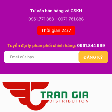
Tư vấn bán hàng và CSKH
0961.771.888
-
0971.761.888
Thời gian 24/7
Tuyển đại lý phân phối chính hãng:
0961.844.999