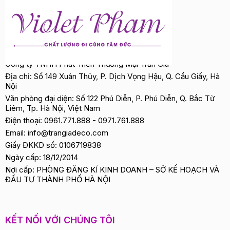
Công ty TNHH Phát Triển Thương Mại Trần Gia
Địa chỉ: Số 149 Xuân Thủy, P. Dịch Vọng Hậu, Q. Cầu Giấy, Hà
Nội
Văn phòng đại diện: Số 122 Phú Diễn, P. Phú Diễn, Q. Bắc Từ
Liêm, Tp. Hà Nội, Việt Nam
Điện thoại:
0961.771.888
-
0971.761.888
Email:
info@trangiadeco.com
Giấy ĐKKD số: 0106719838
Ngày cấp: 18/12/2014
Nơi cấp: PHÒNG ĐĂNG KÍ KINH DOANH – SỞ KẾ HOẠCH VÀ
ĐẦU TƯ THÀNH PHỐ HÀ NỘI
KẾT NỐI VỚI CHÚNG TÔI