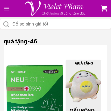
Skip
to
content
Tìm
kiếm:
quà tặng-46