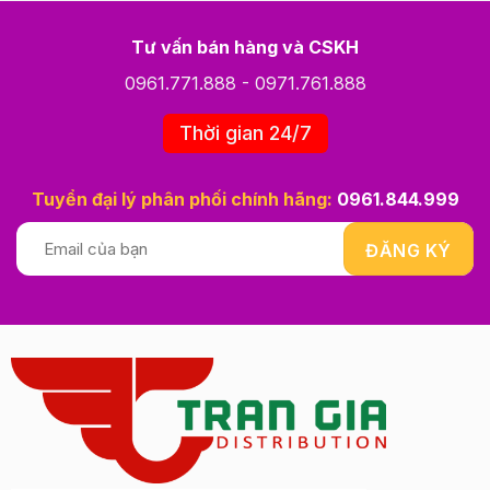
Tư vấn bán hàng và CSKH
0961.771.888
-
0971.761.888
Thời gian 24/7
Tuyển đại lý phân phối chính hãng:
0961.844.999