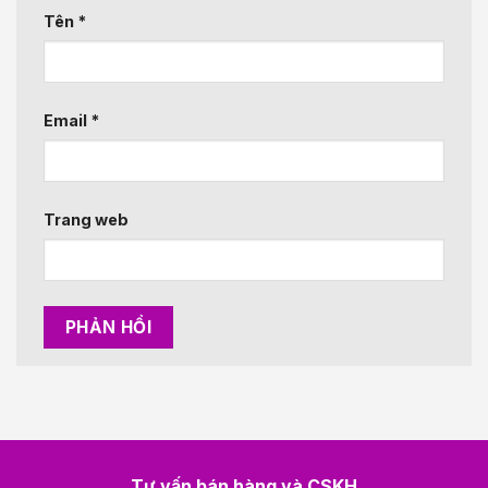
Tên
*
Email
*
Trang web
Tư vấn bán hàng và CSKH