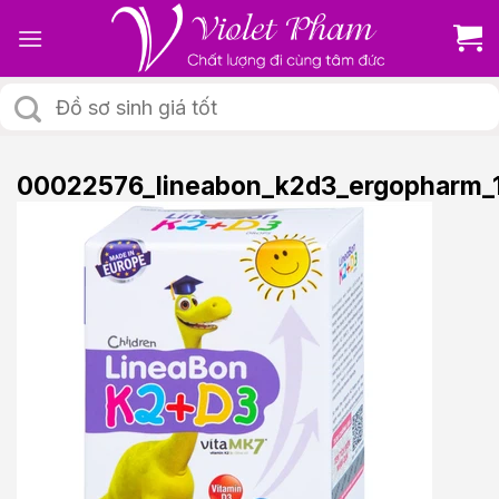
Skip
to
content
Tìm
kiếm:
00022576_lineabon_k2d3_ergopharm_1