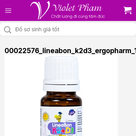
Skip
to
content
Tìm
kiếm:
00022576_lineabon_k2d3_ergopharm_