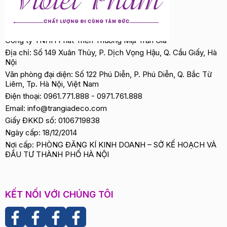
Công ty TNHH Phát Triển Thương Mại Trần Gia
Địa chỉ: Số 149 Xuân Thủy, P. Dịch Vọng Hậu, Q. Cầu Giấy, Hà
Nội
Văn phòng đại diện: Số 122 Phú Diễn, P. Phú Diễn, Q. Bắc Từ
Liêm, Tp. Hà Nội, Việt Nam
Điện thoại:
0961.771.888
-
0971.761.888
Email:
info@trangiadeco.com
Giấy ĐKKD số: 0106719838
Ngày cấp: 18/12/2014
Nơi cấp: PHÒNG ĐĂNG KÍ KINH DOANH – SỞ KẾ HOẠCH VÀ
ĐẦU TƯ THÀNH PHỐ HÀ NỘI
KẾT NỐI VỚI CHÚNG TÔI