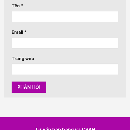
Tên
*
Email
*
Trang web
Tư vấn bán hàng và CSKH