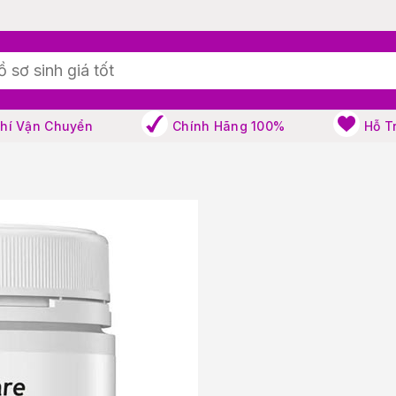
Phí Vận Chuyển
Chính Hãng 100%
Hỗ T