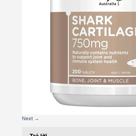
Next
→