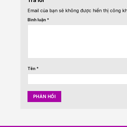
Trả lời
Email của bạn sẽ không được hiển thị công kh
Bình luận
*
Tên
*