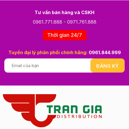
Tư vấn bán hàng và CSKH
0961.771.888
-
0971.761.888
Thời gian 24/7
Tuyển đại lý phân phối chính hãng:
0961.844.999