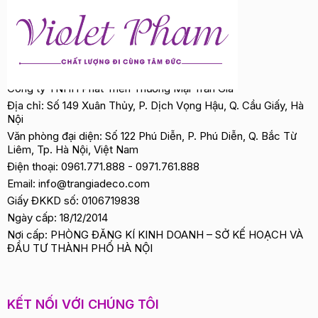
Công ty TNHH Phát Triển Thương Mại Trần Gia
Địa chỉ: Số 149 Xuân Thủy, P. Dịch Vọng Hậu, Q. Cầu Giấy, Hà
Nội
Văn phòng đại diện: Số 122 Phú Diễn, P. Phú Diễn, Q. Bắc Từ
Liêm, Tp. Hà Nội, Việt Nam
Điện thoại:
0961.771.888
-
0971.761.888
Email:
info@trangiadeco.com
Giấy ĐKKD số: 0106719838
Ngày cấp: 18/12/2014
Nơi cấp: PHÒNG ĐĂNG KÍ KINH DOANH – SỞ KẾ HOẠCH VÀ
ĐẦU TƯ THÀNH PHỐ HÀ NỘI
KẾT NỐI VỚI CHÚNG TÔI