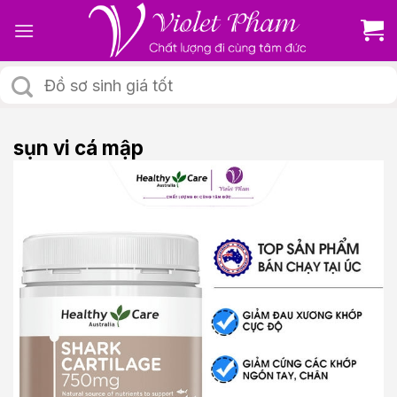
Skip
to
content
Tìm
kiếm:
sụn vi cá mập