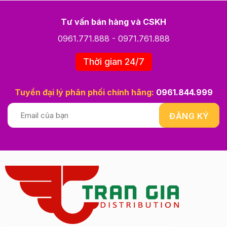
Tư vấn bán hàng và CSKH
0961.771.888
-
0971.761.888
Thời gian 24/7
Tuyển đại lý phân phối chính hãng:
0961.844.999