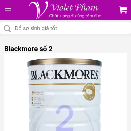
Skip
to
content
Tìm
kiếm:
Blackmore số 2