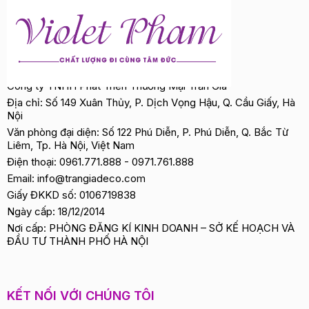
Công ty TNHH Phát Triển Thương Mại Trần Gia
Địa chỉ: Số 149 Xuân Thủy, P. Dịch Vọng Hậu, Q. Cầu Giấy, Hà
Nội
Văn phòng đại diện: Số 122 Phú Diễn, P. Phú Diễn, Q. Bắc Từ
Liêm, Tp. Hà Nội, Việt Nam
Điện thoại:
0961.771.888
-
0971.761.888
Email:
info@trangiadeco.com
Giấy ĐKKD số: 0106719838
Ngày cấp: 18/12/2014
Nơi cấp: PHÒNG ĐĂNG KÍ KINH DOANH – SỞ KẾ HOẠCH VÀ
ĐẦU TƯ THÀNH PHỐ HÀ NỘI
KẾT NỐI VỚI CHÚNG TÔI