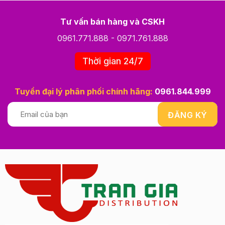
Tư vấn bán hàng và CSKH
0961.771.888
-
0971.761.888
Thời gian 24/7
Tuyển đại lý phân phối chính hãng:
0961.844.999