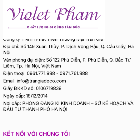
Công ty TNHH Phát Triển Thương Mại Trần Gia
Địa chỉ: Số 149 Xuân Thủy, P. Dịch Vọng Hậu, Q. Cầu Giấy, Hà
Nội
Văn phòng đại diện: Số 122 Phú Diễn, P. Phú Diễn, Q. Bắc Từ
Liêm, Tp. Hà Nội, Việt Nam
Điện thoại:
0961.771.888
-
0971.761.888
Email:
info@trangiadeco.com
Giấy ĐKKD số: 0106719838
Ngày cấp: 18/12/2014
Nơi cấp: PHÒNG ĐĂNG KÍ KINH DOANH – SỞ KẾ HOẠCH VÀ
ĐẦU TƯ THÀNH PHỐ HÀ NỘI
KẾT NỐI VỚI CHÚNG TÔI