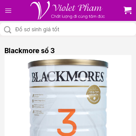
Skip
to
content
Tìm
kiếm:
Blackmore số 3