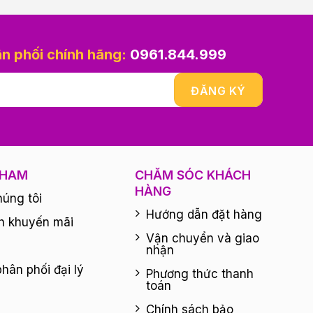
ân phối chính hãng:
0961.844.999
PHAM
CHĂM SÓC KHÁCH
HÀNG
húng tôi
Hướng dẫn đặt hàng
h khuyến mãi
Vận chuyển và giao
nhận
hân phối đại lý
Phương thức thanh
toán
Chính sách bảo