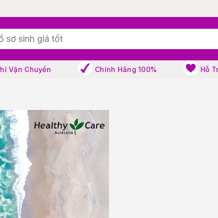
Phí Vận Chuyển
Chính Hãng 100%
Hỗ T