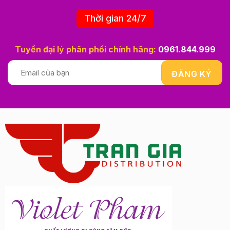
– Hỗ trợ tư vấn giải đáp thắc mắc 24/24
Thời gian 24/7
———————————
VIOLET PHAM – CHẤT LƯỢNG ĐI CÙNG TÂM
Tuyển đại lý phân phối chính hãng:
0961.844.999
ĐỨC