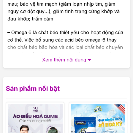
máu; bảo vệ tim mạch (giảm loạn nhịp tim, giảm
nguy cơ đột quỵ…); giảm tình trạng cứng khớp và
đau khớp; trầm cảm
– Omega 6 là chất béo thiết yếu cho hoạt động của
cơ thể. Việc bổ sung các acid béo omega-6 thay
cho chất béo bão hòa và các loại chất béo chuyển
dạng từ chất béo chưa no sẽ giúp làm giảm các
Xem thêm nội dung
nguy cơ mắc bệnh tim mạch.
– Omega 9 còn được gọi là oleic acid. Đây là một
loại chất béo không bão hòa đơn thể. Nó có tác
Sản phẩm nổi bật
dụng tốt trong việc phòng ngừa các bệnh về tim
mạch; là tác nhân bảo vệ trái tim, giảm áp huyết,
đẩy lùi quá trình lão hóa…
Thành phần của Omega 3 6 9 Healthy Care
Ultimate