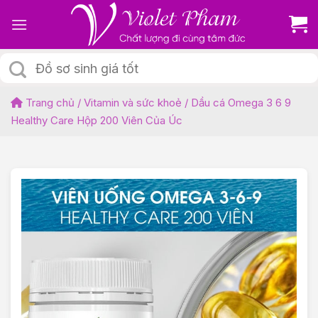
Skip
to
content
Tìm
kiếm:
Trang chủ
/
Vitamin và sức khoẻ
/
Dầu cá Omega 3 6 9
Healthy Care Hộp 200 Viên Của Úc