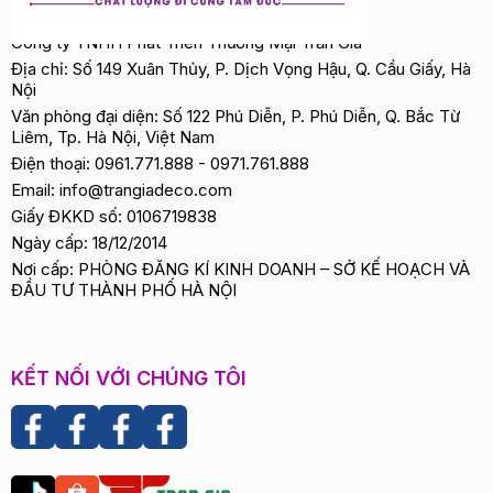
Công ty TNHH Phát Triển Thương Mại Trần Gia
Địa chỉ: Số 149 Xuân Thủy, P. Dịch Vọng Hậu, Q. Cầu Giấy, Hà
Nội
Văn phòng đại diện: Số 122 Phú Diễn, P. Phú Diễn, Q. Bắc Từ
Liêm, Tp. Hà Nội, Việt Nam
Điện thoại:
0961.771.888
-
0971.761.888
Email:
info@trangiadeco.com
Giấy ĐKKD số: 0106719838
Ngày cấp: 18/12/2014
Nơi cấp: PHÒNG ĐĂNG KÍ KINH DOANH – SỞ KẾ HOẠCH VÀ
ĐẦU TƯ THÀNH PHỐ HÀ NỘI
KẾT NỐI VỚI CHÚNG TÔI