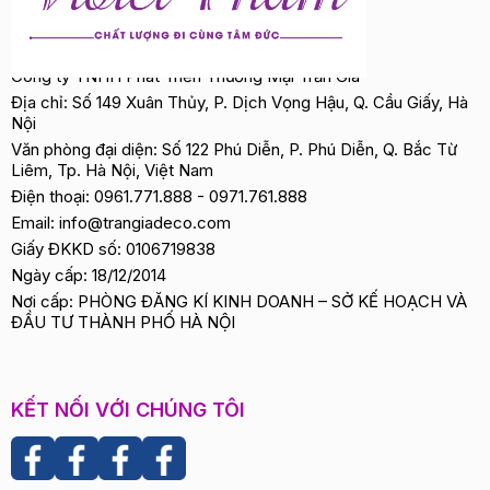
Công ty TNHH Phát Triển Thương Mại Trần Gia
Địa chỉ: Số 149 Xuân Thủy, P. Dịch Vọng Hậu, Q. Cầu Giấy, Hà
Nội
Văn phòng đại diện: Số 122 Phú Diễn, P. Phú Diễn, Q. Bắc Từ
Liêm, Tp. Hà Nội, Việt Nam
Điện thoại:
0961.771.888
-
0971.761.888
Email:
info@trangiadeco.com
Giấy ĐKKD số: 0106719838
Ngày cấp: 18/12/2014
Nơi cấp: PHÒNG ĐĂNG KÍ KINH DOANH – SỞ KẾ HOẠCH VÀ
ĐẦU TƯ THÀNH PHỐ HÀ NỘI
KẾT NỐI VỚI CHÚNG TÔI