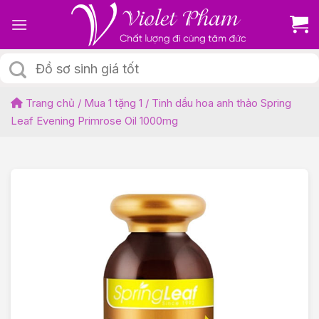
Skip
to
content
Tìm
kiếm:
Trang chủ
/
Mua 1 tặng 1
/
Tinh dầu hoa anh thảo Spring
Leaf Evening Primrose Oil 1000mg