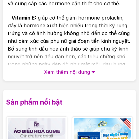
và cung cấp các hormone cần thiết cho cơ thể.
– Vitamin E:
giúp cơ thể giảm hormone prolactin,
đây là hormone xuất hiện nhiều trong thời kỳ rụng
trứng và có ảnh hưởng không nhỏ đến cơ thể cũng
như cảm xúc của phụ nữ giai đoạn tiền kinh nguyệt.
Bổ sung tinh dầu hoa ảnh thảo sẽ giúp chu kỳ kinh
nguyệt trở nên đều đặn hơn, các triệu chứng khó
trong những ngày đèn đỏ như mệt mỏi, đau bụng…
giảm đi đáng kể.
Xem thêm nội dung
– Omega 6:
Là một loại axit béo cần thiết trong quá
trình hoạt động của cơ thể. Tuy nhiên cơ thể không
Sản phẩm nổi bật
tự tổng hợp được loại chất này mà phải được tác
động từ bên ngoài từ các nguồn thực phẩm hoặc
các chất bổ sung. Loại axit béo này hỗ trợ sự phát
triển của não bộ, giúp thúc đẩy quá trình ghi nhớ và
cải thiện não bộ.