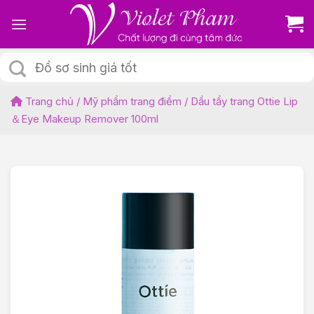
Skip
to
content
Tìm
kiếm:
Trang chủ
/
Mỹ phẩm trang điểm
/
Dầu tẩy trang Ottie Lip
＆Eye Makeup Remover 100ml