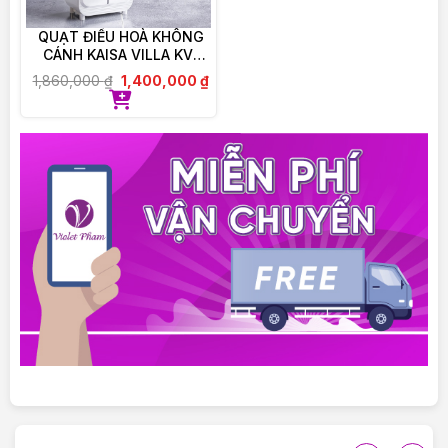
QUẠT ĐIỀU HOÀ KHÔNG
CÁNH KAISA VILLA KV-
QKC6622
1,860,000
₫
1,400,000
₫