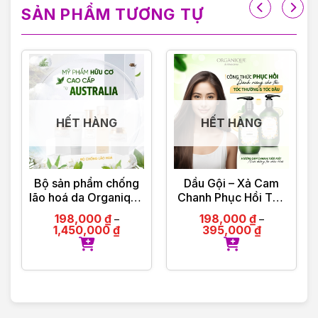
SẢN PHẨM TƯƠNG TỰ
HẾT HÀNG
HẾT HÀNG
Bộ sản phẩm chống
Dầu Gội – Xả Cam
lão hoá da Organique
Chanh Phục Hồi Tóc
by Olinda Spring hữu
Organique Rose
198,000
₫
198,000
₫
–
–
cơ cao cấp Úc
Repairing Shampoo
1,450,000
₫
395,000
₫
Ladies 500ml