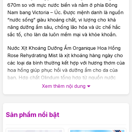
670m so với mực nước biển và nằm ở phía Đông
Nam bang Victoria – Úc. Được mệnh danh là nguồn
“nước sống” giàu khoáng chất, vi lượng cho khả
năng dưỡng ẩm sâu, chống lão hóa và ức chế hắc
sắc tố, cho làn da luôn mềm mại và khỏe khoắn.
Nước Xịt Khoáng Dưỡng Ẩm Organique Hoa Hồng
Rose Rehydrating Mist là xịt khoáng hàng ngày cho
các loại da bình thường kết hợp với hương thơm của
hoa hồng giúp phục hồi và dưỡng ẩm cho da của
bạn. Hợp chất Olindum tổng hợp từ nguồn nước
suối tinh khiết Olinda Spring cung cấp chất chống
Xem thêm nội dung
oxy hoá và các khoáng chất có khả năng hồi phục,
làm dịu và bảo vệ da.
Thành phần và công dụng:
Sản phẩm nổi bật
– Nước Xịt Khoáng Dưỡng Ẩm Organique Hoa Hồng
Rose Rehydrating Mist giúp làn da mềm mượt và đủ