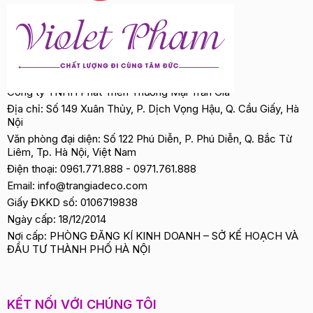
Công ty TNHH Phát Triển Thương Mại Trần Gia
Địa chỉ: Số 149 Xuân Thủy, P. Dịch Vọng Hậu, Q. Cầu Giấy, Hà
Nội
Văn phòng đại diện: Số 122 Phú Diễn, P. Phú Diễn, Q. Bắc Từ
Liêm, Tp. Hà Nội, Việt Nam
Điện thoại:
0961.771.888
-
0971.761.888
Email:
info@trangiadeco.com
Giấy ĐKKD số: 0106719838
Ngày cấp: 18/12/2014
Nơi cấp: PHÒNG ĐĂNG KÍ KINH DOANH – SỞ KẾ HOẠCH VÀ
ĐẦU TƯ THÀNH PHỐ HÀ NỘI
KẾT NỐI VỚI CHÚNG TÔI