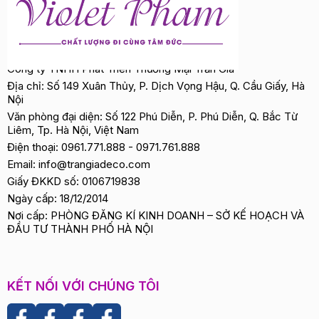
Công ty TNHH Phát Triển Thương Mại Trần Gia
Địa chỉ: Số 149 Xuân Thủy, P. Dịch Vọng Hậu, Q. Cầu Giấy, Hà
Nội
Văn phòng đại diện: Số 122 Phú Diễn, P. Phú Diễn, Q. Bắc Từ
Liêm, Tp. Hà Nội, Việt Nam
Điện thoại:
0961.771.888
-
0971.761.888
Email:
info@trangiadeco.com
Giấy ĐKKD số: 0106719838
Ngày cấp: 18/12/2014
Nơi cấp: PHÒNG ĐĂNG KÍ KINH DOANH – SỞ KẾ HOẠCH VÀ
ĐẦU TƯ THÀNH PHỐ HÀ NỘI
KẾT NỐI VỚI CHÚNG TÔI