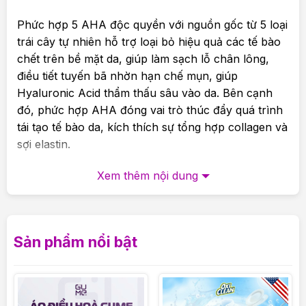
Phức hợp 5 AHA độc quyền với nguồn gốc từ 5 loại
trái cây tự nhiên hỗ trợ loại bỏ hiệu quả các tế bào
chết trên bề mặt da, giúp làm sạch lỗ chân lông,
điều tiết tuyến bã nhờn hạn chế mụn, giúp
Hyaluronic Acid thẩm thấu sâu vào da. Bên cạnh
đó, phức hợp AHA đóng vai trò thúc đẩy quá trình
tái tạo tế bào da, kích thích sự tổng hợp collagen và
sợi elastin.
Nước biển sâu Gangwon: Nước biển tầng sâu quý
Xem thêm nội dung
giá từ vùng biển Gangwon Hàn Quốc với các thành
phần khoáng chất phong phú như magie, canxi và
kali làm dịu da tức thì, giảm thiểu kích ứng.
Sản phẩm nổi bật
*Nước Hoa Hồng Aqua Rich Hyaluron Watery
Toner*