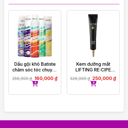
Dầu gội khô Batiste
Kem dưỡng mắt
chăm sóc tóc chuyên
LIFTING RE:CIPE
biệt
DARK COVER EYE
160,000
₫
250,000
₫
256,000
₫
526,000
₫
CREAM 30ML