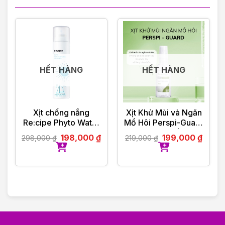
HẾT HÀNG
HẾT HÀNG
Xịt chống nắng
Xịt Khử Mùi và Ngăn
Re:cipe Phyto Water
Mồ Hôi Perspi-Guard
Defense Sun Spray
Hiệu Quả Tối Ưu
198,000
₫
199,000
₫
298,000
₫
219,000
₫
SPF50+, PA++++
30ml