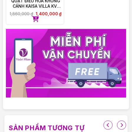
QUẠT ĐIỀU HOÀ KHÔNG
CÁNH KAISA VILLA KV-
QKC6622
1,860,000
₫
1,400,000
₫
SẢN PHẨM TƯƠNG TỰ