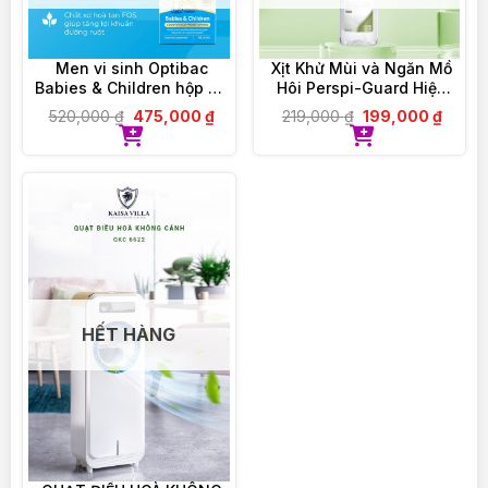
Men vi sinh Optibac
Xịt Khử Mùi và Ngăn Mồ
Babies & Children hộp 30
Hôi Perspi-Guard Hiệu
gói
Quả Tối Ưu 30ml
520,000
₫
475,000
₫
219,000
₫
199,000
₫
HẾT HÀNG