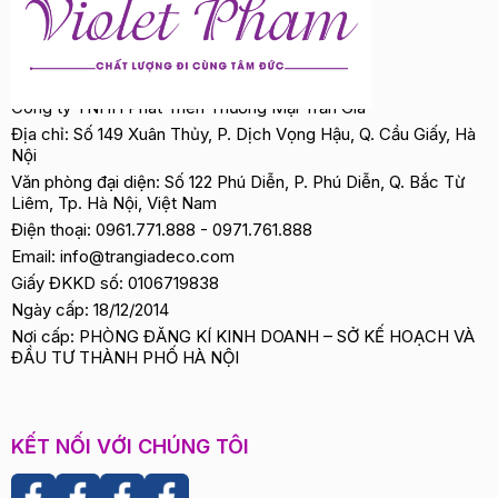
Công ty TNHH Phát Triển Thương Mại Trần Gia
Địa chỉ: Số 149 Xuân Thủy, P. Dịch Vọng Hậu, Q. Cầu Giấy, Hà
Nội
Văn phòng đại diện: Số 122 Phú Diễn, P. Phú Diễn, Q. Bắc Từ
Liêm, Tp. Hà Nội, Việt Nam
Điện thoại:
0961.771.888
-
0971.761.888
Email:
info@trangiadeco.com
Giấy ĐKKD số: 0106719838
Ngày cấp: 18/12/2014
Nơi cấp: PHÒNG ĐĂNG KÍ KINH DOANH – SỞ KẾ HOẠCH VÀ
ĐẦU TƯ THÀNH PHỐ HÀ NỘI
KẾT NỐI VỚI CHÚNG TÔI