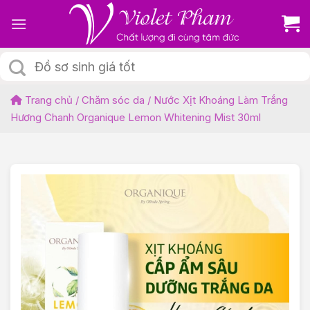
Skip
to
content
Tìm
kiếm:
Trang chủ
/
Chăm sóc da
/
Nước Xịt Khoáng Làm Trắng
Hương Chanh Organique Lemon Whitening Mist 30ml