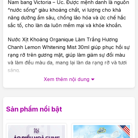
Nam bang Victoria – Úc. Được mệnh danh là nguồn
“nước sống” giàu khoáng chất, vi lượng cho khả
năng dưỡng ẩm sâu, chống lão hóa và ức chế hắc
sắc tố, cho làn da luôn mềm mại và khỏe khoắn.
Nước Xịt Khoáng Organique Làm Trắng Hương
Chanh Lemon Whitening Mist 30ml giúp phục hồi sự
rạng rỡ trên gương mặt, giúp làm giảm sự đổi màu
và làm đều màu da, mang lại làn da rạng rỡ và tươi
sáng.
Mã sản phẩm: SP-OAC-003206
Xem thêm nội dung
Thành phần chính và công dụng:
– Phức hợp Olindum chứa chiết xuất tự nhiên và
chiết xuất hoa huệ cung cấp năng lượng và sức
Sản phẩm nổi bật
sống cho làn da.
-Bơ hạt mỡ hữu cơ và dầu hạt Macadamia cung cấp
chất dưỡng ẩm sâu và lớp màn bảo về giúp da mịn