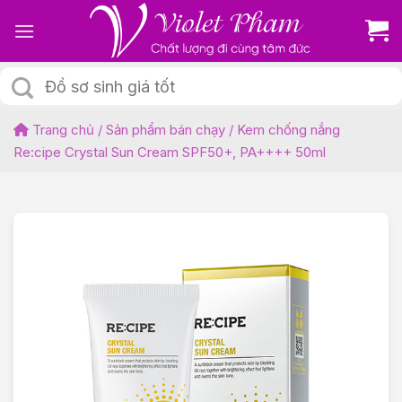
Skip
to
content
Tìm
kiếm:
Trang chủ
/
Sản phẩm bán chạy
/
Kem chống nắng
Re:cipe Crystal Sun Cream SPF50+, PA++++ 50ml