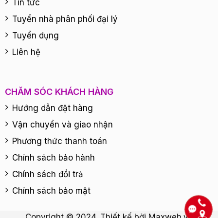
chống nắng ổn định trên da.
Tin tức
Tuyển nhà phân phối đại lý
ĐỐI TƯỢNG SỬ DỤNG
: Tất cả mọi làn da đều sử
dụng
Tuyển dụng
Liên hệ
———————————–
VIOLET PHAM CAM KẾT:
– 100% Chính hãng, được ủy quyền phân phối trực
CHĂM SÓC KHÁCH HÀNG
tiếp.
– Cam kết đổi trả, hoàn tiền nếu giao sai, nhầm,
Hướng dẫn đặt hàng
thiếu sản phẩm
Vận chuyển và giao nhận
– Hỗ trợ tư vấn giải đáp thắc mắc 24/24
Phương thức thanh toán
———————————
VIOLET PHAM – CHẤT LƯỢNG ĐI CÙNG TÂM
Chính sách bảo hành
ĐỨC
Chính sách đổi trả
Chính sách bảo mật
Copyright © 2024. Thiết kế bởi
Maxweb.vn