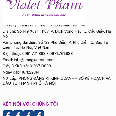
➤
THÀNH PHẦN KHÁC:
Adenosine:
Hoạt chất thế hệ mới đẩy mạnh quá
trình sản xuất các sợi Elastin và Collagen giúp giảm
Công ty TNHH Phát Triển Thương Mại Trần Gia
hiện tượng chảy xệ, làm đầy các rãnh nhăn nhanh
Địa chỉ: Số 149 Xuân Thủy, P. Dịch Vọng Hậu, Q. Cầu Giấy, Hà
chóng.
Nội
Văn phòng đại diện: Số 122 Phú Diễn, P. Phú Diễn, Q. Bắc Từ
Liêm, Tp. Hà Nội, Việt Nam
CÔNG DỤNG NỔI BẬT CỦA SẢN PHẨM
Điện thoại:
0961.771.888
-
0971.761.888
+ Kem chống nắng với công thức chống trôi độc
Email:
info@trangiadeco.com
Giấy ĐKKD số: 0106719838
đáo, hỗ trợ chống nắng cho làn da khỏi những tác
Ngày cấp: 18/12/2014
hại của ánh nắng mặt trời, làm dịu và mát da nhanh
Nơi cấp: PHÒNG ĐĂNG KÍ KINH DOANH – SỞ KẾ HOẠCH VÀ
chóng
ĐẦU TƯ THÀNH PHỐ HÀ NỘI
+ Giúp bảo vệ làn da tối ưu dưới tác hại của tia cực
tím với những chỉ số chống nắng rất cao SPF50+
KẾT NỐI VỚI CHÚNG TÔI
PA+++
+ Dưỡng da săn chắc, chống oxy hóa, củng cố sức