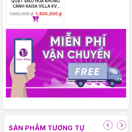
QUẠT ĐIỀU HOÀ KHÔNG
CÁNH KAISA VILLA KV-
*HÓA HỌC:
QKC6622
1,860,000
₫
1,400,000
₫
Ethylhexyl Methoxycinnamate:
hấp thụ tia UVB
trong khoảng 280-320 nm.
Ethylhexyl Salicylate
: Bộ lọc chống nắng UVB
(280-320nm)
Octocrylene:
có khả năng hấp thụ tốt tia UVB và
tia UVA với bước sóng ngắn
➤
THÀNH PHẦN DƯỠNG TRẮNG DA:
Niacinamide
: Thành phần dưỡng sáng da tự nhiên
suốt 24H nhờ khả năng ức chế quá trình sản sinh
hắc tố melanin, từ đó giảm thâm quầng, sạm nám,
làm trắng da.
Chiết xuất Ngũ vị tử:
chứa hoạt chất Schizandrin,
Gomisin N và vitamin C giúp ức chế RP1- protein,
enzym tyrosinase làm giảm sắc tố melanin, giảm
SẢN PHẨM TƯƠNG TỰ
thâm, sạm nám, làm trắng da và chống oxi hóa hiệu