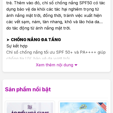
trẻ. Thêm vào đó, chỉ số chống nắng SPF50 có tác
dụng bảo vệ da khỏi các tác hại nghiêm trọng từ
ánh nắng mặt trời, đồng thời, tránh việc xuất hiện
các vết sạm, nám, tàn nhang, khô và lão hóa da…
do tác động từ ánh nắng mặt trời.
➤
CHỐNG NẮNG ĐA TẦNG
Sự kết hợp
Chỉ số chống nắng tối ưu SPF 50+ và PA++++ giúp
chống tia UV, bảo vệ da vượt trội
Xem thêm nội dung
➤
NÂNG TONE DA TỰ NHIÊN
Nâng tone trắng hồng tự nhiên, làm sáng đều màu
da, che phủ các khuyết điểm cho da mịn màng và
Sản phẩm nổi bật
rạng rỡ hơn mà không gây bết dính.
➤
DƯỠNG TRẮNG CHỈ SAU 4 TUẦN
Hiệu quả làm sáng da, cải thiện nhược điểm của da