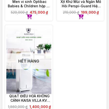
Men vi sinh Optibac
Xịt Khử Mùi và Ngăn Mồ
VIOLET PHAM – CHẤT LƯỢNG ĐI CÙNG TÂM
Babies & Children hộp 30
Hôi Perspi-Guard Hiệu
ĐỨC
gói
Quả Tối Ưu 30ml
520,000
₫
475,000
₫
219,000
₫
199,000
₫
HẾT HÀNG
QUẠT ĐIỀU HOÀ KHÔNG
CÁNH KAISA VILLA KV-
QKC6622
1,860,000
₫
1,400,000
₫