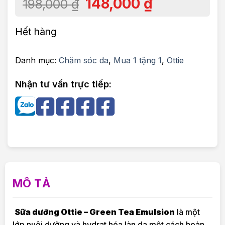
148,000
₫
198,000
₫
Hết hàng
Danh mục:
Chăm sóc da
,
Mua 1 tặng 1
,
Ottie
Nhận tư vấn trực tiếp:
MÔ TẢ
Sữa dưỡng Ottie – Green Tea Emulsion
là một
lớp nuôi dưỡng và hydrat hóa làn da một cách hoàn