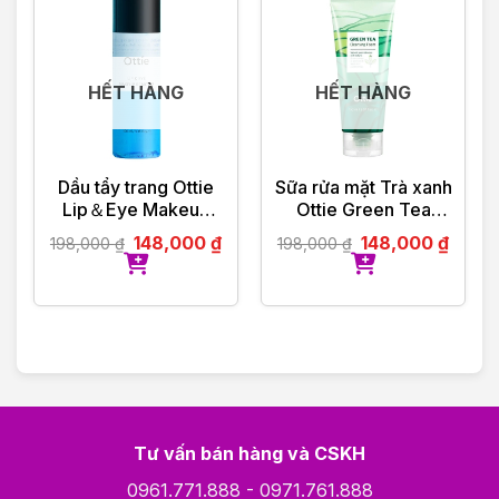
HẾT HÀNG
HẾT HÀNG
Dầu tẩy trang Ottie
Sữa rửa mặt Trà xanh
Lip＆Eye Makeup
Ottie Green Tea
Remover 100ml
Cleansing Foam
148,000
₫
148,000
₫
198,000
₫
198,000
₫
Tư vấn bán hàng và CSKH
0961.771.888
-
0971.761.888