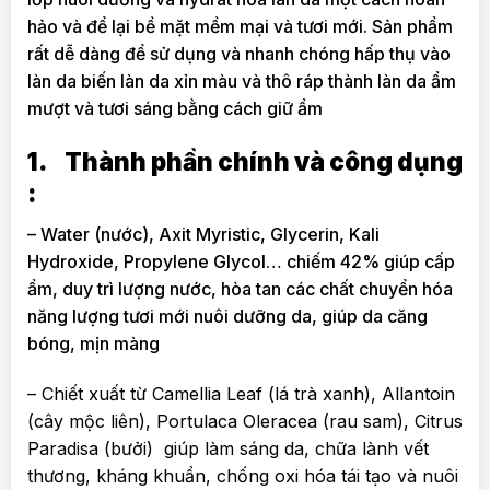
hảo và để lại bề mặt mềm mại và tươi mới. Sản phẩm
rất dễ dàng để sử dụng và nhanh chóng hấp thụ vào
làn da biến làn da xỉn màu và thô ráp thành làn da ẩm
mượt và tươi sáng bằng cách giữ ẩm
1.
Thành phần chính và công dụng
:
– Water (nước), Axit Myristic, Glycerin, Kali
Hydroxide, Propylene Glycol… chiếm 42% giúp cấp
ẩm, duy trì lượng nước, hòa tan các chất chuyển hóa
năng lượng tươi mới nuôi dưỡng da, giúp da căng
bóng, mịn màng
– Chiết xuất từ Camellia Leaf (lá trà xanh), Allantoin
(cây mộc liên), Portulaca Oleracea (rau sam), Citrus
Paradisa (bưởi) giúp làm sáng da, chữa lành vết
thương, kháng khuẩn, chống oxi hóa tái tạo và nuôi