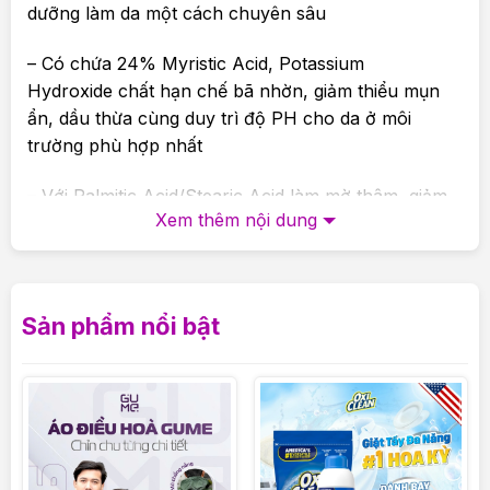
dưỡng làm da một cách chuyên sâu
– Có chứa 24% Myristic Acid, Potassium
Hydroxide chất hạn chế bã nhờn, giảm thiểu mụn
ẩn, dầu thừa cùng duy trì độ PH cho da ở môi
trường phù hợp nhất
– Với Palmitic Acid/Stearic Acid làm mờ thâm, giảm
Xem thêm nội dung
nám xạm da, tẩy các lớp tế bào chết trên da kết
hợp cùng Pentylene Glycol/Caprylyl Glycol giúp
khử mùi, dưỡng ẩm cho làn da , loại bỏ các dấu
hiệu lão hóa
Sản phẩm nổi bật
2.Cách sử dụng :
– Phù hợp với tất cả các loại da, sử dụng hàng ngày
(cũng có thể được sử dụng thay thế kem cho da
dầu/da hỗn hợp).