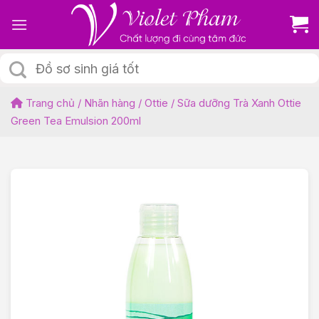
Skip
to
content
Tìm
kiếm:
Trang chủ
/
Nhãn hàng
/
Ottie
/
Sữa dưỡng Trà Xanh Ottie
Green Tea Emulsion 200ml