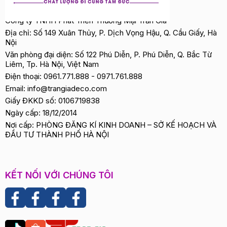
Công ty TNHH Phát Triển Thương Mại Trần Gia
Địa chỉ: Số 149 Xuân Thủy, P. Dịch Vọng Hậu, Q. Cầu Giấy, Hà
Nội
Văn phòng đại diện: Số 122 Phú Diễn, P. Phú Diễn, Q. Bắc Từ
Liêm, Tp. Hà Nội, Việt Nam
Điện thoại:
0961.771.888
-
0971.761.888
Email:
info@trangiadeco.com
Giấy ĐKKD số: 0106719838
Ngày cấp: 18/12/2014
Nơi cấp: PHÒNG ĐĂNG KÍ KINH DOANH – SỞ KẾ HOẠCH VÀ
ĐẦU TƯ THÀNH PHỐ HÀ NỘI
KẾT NỐI VỚI CHÚNG TÔI