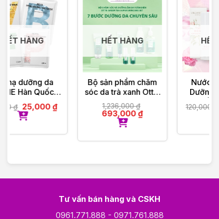
HẾT HÀNG
HẾT HÀNG
Bộ sản phẩm chăm
Nước Xịt Khoáng
sóc da trà xanh Ottie
Dưỡng Ẩm Hương
7 món
Hoa Hồng Organique
1,236,000
₫
90,000
₫
120,000
₫
Rose Rehydrating
693,000
₫
Mist 30ml
Tư vấn bán hàng và CSKH
0961.771.888
-
0971.761.888