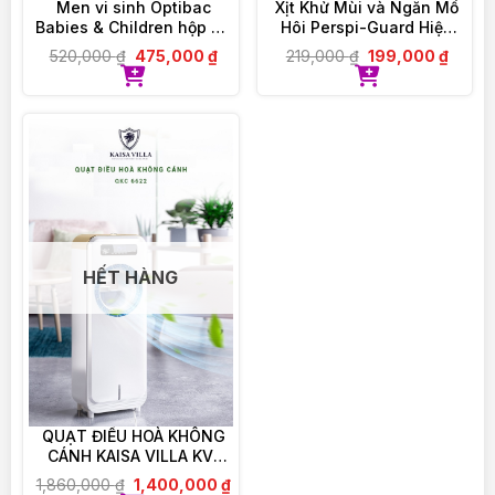
Men vi sinh Optibac
Xịt Khử Mùi và Ngăn Mồ
VIOLET PHAM – CHẤT LƯỢNG ĐI CÙNG TÂM
Babies & Children hộp 30
Hôi Perspi-Guard Hiệu
ĐỨC
gói
Quả Tối Ưu 30ml
520,000
₫
475,000
₫
219,000
₫
199,000
₫
HẾT HÀNG
QUẠT ĐIỀU HOÀ KHÔNG
CÁNH KAISA VILLA KV-
QKC6622
1,860,000
₫
1,400,000
₫