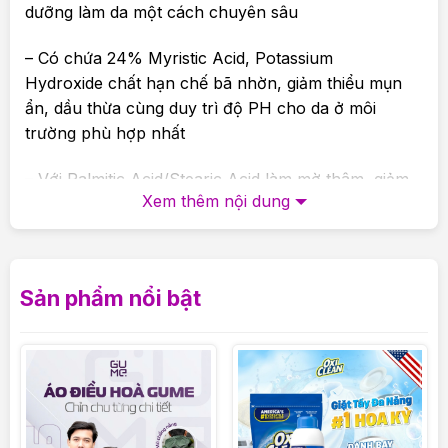
dưỡng làm da một cách chuyên sâu
– Có chứa 24% Myristic Acid, Potassium
Hydroxide chất hạn chế bã nhờn, giảm thiểu mụn
ẩn, dầu thừa cùng duy trì độ PH cho da ở môi
trường phù hợp nhất
– Với Palmitic Acid/Stearic Acid làm mờ thâm, giảm
Xem thêm nội dung
nám xạm da, tẩy các lớp tế bào chết trên da kết
hợp cùng Pentylene Glycol/Caprylyl Glycol giúp
khử mùi, dưỡng ẩm cho làn da , loại bỏ các dấu
hiệu lão hóa
Sản phẩm nổi bật
2.Cách sử dụng :
– Phù hợp với tất cả các loại da, sử dụng hàng ngày
(cũng có thể được sử dụng thay thế kem cho da
dầu/da hỗn hợp).