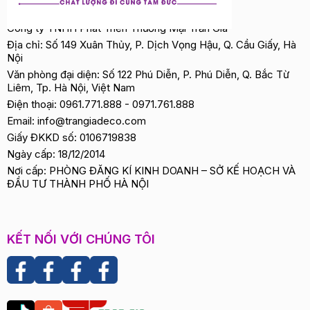
Công ty TNHH Phát Triển Thương Mại Trần Gia
Địa chỉ: Số 149 Xuân Thủy, P. Dịch Vọng Hậu, Q. Cầu Giấy, Hà
Nội
Văn phòng đại diện: Số 122 Phú Diễn, P. Phú Diễn, Q. Bắc Từ
Liêm, Tp. Hà Nội, Việt Nam
Điện thoại:
0961.771.888
-
0971.761.888
Email:
info@trangiadeco.com
Giấy ĐKKD số: 0106719838
Ngày cấp: 18/12/2014
Nơi cấp: PHÒNG ĐĂNG KÍ KINH DOANH – SỞ KẾ HOẠCH VÀ
ĐẦU TƯ THÀNH PHỐ HÀ NỘI
KẾT NỐI VỚI CHÚNG TÔI