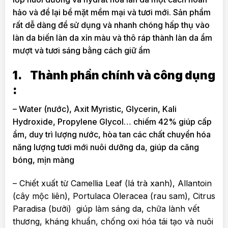
hảo và để lại bề mặt mềm mại và tươi mới. Sản phẩm
rất dễ dàng để sử dụng và nhanh chóng hấp thụ vào
làn da biến làn da xỉn màu và thô ráp thành làn da ẩm
mượt và tươi sáng bằng cách giữ ẩm
1.
Thành phần chính và công dụng
:
– Water (nước), Axit Myristic, Glycerin, Kali
Hydroxide, Propylene Glycol… chiếm 42% giúp cấp
ẩm, duy trì lượng nước, hòa tan các chất chuyển hóa
năng lượng tươi mới nuôi dưỡng da, giúp da căng
bóng, mịn màng
– Chiết xuất từ Camellia Leaf (lá trà xanh), Allantoin
(cây mộc liên), Portulaca Oleracea (rau sam), Citrus
Paradisa (bưởi) giúp làm sáng da, chữa lành vết
thương, kháng khuẩn, chống oxi hóa tái tạo và nuôi