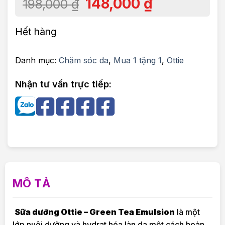
148,000
₫
198,000
₫
Hết hàng
Danh mục:
Chăm sóc da
,
Mua 1 tặng 1
,
Ottie
Nhận tư vấn trực tiếp:
MÔ TẢ
Sữa dưỡng Ottie – Green Tea Emulsion
là một
lớp nuôi dưỡng và hydrat hóa làn da một cách hoàn