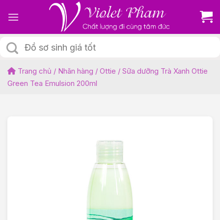
Skip
to
content
Tìm
kiếm:
Trang chủ
/
Nhãn hàng
/
Ottie
/
Sữa dưỡng Trà Xanh Ottie
Green Tea Emulsion 200ml