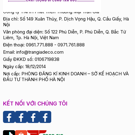
Công ty TNHH Phát Triển Thương Mại Trần Gia
Địa chỉ: Số 149 Xuân Thủy, P. Dịch Vọng Hậu, Q. Cầu Giấy, Hà
Nội
Văn phòng đại diện: Số 122 Phú Diễn, P. Phú Diễn, Q. Bắc Từ
Liêm, Tp. Hà Nội, Việt Nam
Điện thoại:
0961.771.888
-
0971.761.888
Email:
info@trangiadeco.com
Giấy ĐKKD số: 0106719838
Ngày cấp: 18/12/2014
Nơi cấp: PHÒNG ĐĂNG KÍ KINH DOANH – SỞ KẾ HOẠCH VÀ
ĐẦU TƯ THÀNH PHỐ HÀ NỘI
KẾT NỐI VỚI CHÚNG TÔI