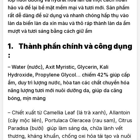
hảo và để lại bề mặt mềm mại và tươi mới. Sản phẩm
rất dễ dàng để sử dụng và nhanh chóng hấp thụ vào
làn da biến làn da xỉn màu và thô ráp thành làn da ẩm
mượt và tươi sáng bằng cách giữ ẩm
1.
Thành phần chính và công dụng
:
– Water (nước), Axit Myristic, Glycerin, Kali
Hydroxide, Propylene Glycol… chiếm 42% giúp cấp
ẩm, duy trì lượng nước, hòa tan các chất chuyển hóa
năng lượng tươi mới nuôi dưỡng da, giúp da căng
bóng, mịn màng
– Chiết xuất từ Camellia Leaf (lá trà xanh), Allantoin
(cây mộc liên), Portulaca Oleracea (rau sam), Citrus
Paradisa (bưởi) giúp làm sáng da, chữa lành vết
thương, kháng khuẩn, chống oxi hóa tái tạo và nuôi