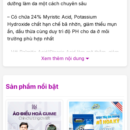
dưỡng làm da một cách chuyên sâu
– Có chứa 24% Myristic Acid, Potassium
Hydroxide chất hạn chế bã nhờn, giảm thiểu mụn
ẩn, dầu thừa cùng duy trì độ PH cho da ở môi
trường phù hợp nhất
– Với Palmitic Acid/Stearic Acid làm mờ thâm, giảm
Xem thêm nội dung
nám xạm da, tẩy các lớp tế bào chết trên da kết
hợp cùng Pentylene Glycol/Caprylyl Glycol giúp
khử mùi, dưỡng ẩm cho làn da , loại bỏ các dấu
hiệu lão hóa
Sản phẩm nổi bật
2.Cách sử dụng :
– Phù hợp với tất cả các loại da, sử dụng hàng ngày
(cũng có thể được sử dụng thay thế kem cho da
dầu/da hỗn hợp).