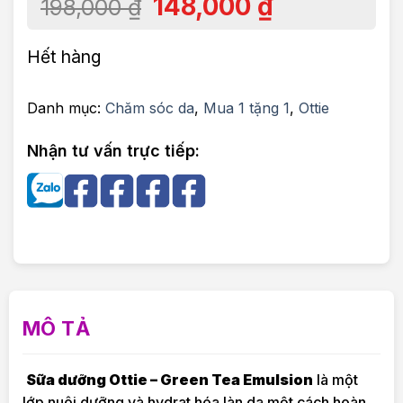
148,000
₫
198,000
₫
Hết hàng
Danh mục:
Chăm sóc da
,
Mua 1 tặng 1
,
Ottie
Nhận tư vấn trực tiếp:
MÔ TẢ
Sữa dưỡng Ottie – Green Tea Emulsion
là một
lớp nuôi dưỡng và hydrat hóa làn da một cách hoàn