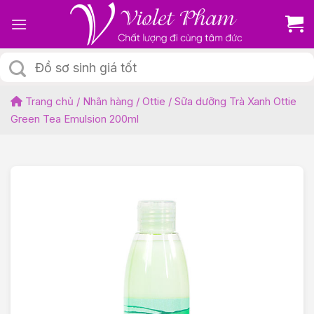
Skip
to
content
Tìm
kiếm:
Trang chủ
/
Nhãn hàng
/
Ottie
/
Sữa dưỡng Trà Xanh Ottie
Green Tea Emulsion 200ml