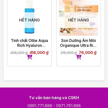
HẾT HÀNG
HẾT HÀNG
Tinh chất Ottie Aqua
Son Dưỡng Ẩm Môi
Rich Hyaluron
Organique Ultra Rich
Essence Lotion
Lip Balm 10ml
418,000
₫
76,000
₫
498,000
₫
216,000
₫
120ml
Tư vấn bán hàng và CSKH
0961.771.888
-
0971.761.888