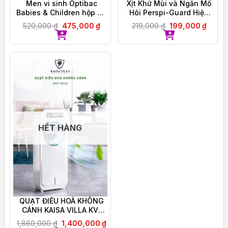
Men vi sinh Optibac
Xịt Khử Mùi và Ngăn Mồ
VIOLET PHAM – CHẤT LƯỢNG ĐI CÙNG TÂM
Babies & Children hộp 30
Hôi Perspi-Guard Hiệu
ĐỨC
gói
Quả Tối Ưu 30ml
520,000
₫
475,000
₫
219,000
₫
199,000
₫
HẾT HÀNG
QUẠT ĐIỀU HOÀ KHÔNG
CÁNH KAISA VILLA KV-
QKC6622
1,860,000
₫
1,400,000
₫