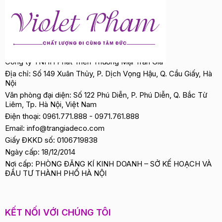
Công ty TNHH Phát Triển Thương Mại Trần Gia
Địa chỉ: Số 149 Xuân Thủy, P. Dịch Vọng Hậu, Q. Cầu Giấy, Hà
Nội
Văn phòng đại diện: Số 122 Phú Diễn, P. Phú Diễn, Q. Bắc Từ
Liêm, Tp. Hà Nội, Việt Nam
Điện thoại:
0961.771.888
-
0971.761.888
Email:
info@trangiadeco.com
Giấy ĐKKD số: 0106719838
Ngày cấp: 18/12/2014
Nơi cấp: PHÒNG ĐĂNG KÍ KINH DOANH – SỞ KẾ HOẠCH VÀ
ĐẦU TƯ THÀNH PHỐ HÀ NỘI
KẾT NỐI VỚI CHÚNG TÔI