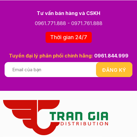
Tư vấn bán hàng và CSKH
0961.771.888
-
0971.761.888
Thời gian 24/7
Tuyển đại lý phân phối chính hãng:
0961.844.999