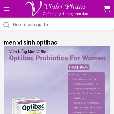
Skip
to
content
Tìm
kiếm:
men vi sinh optibac