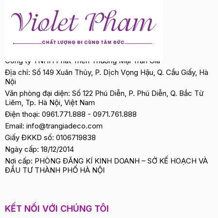
Công ty TNHH Phát Triển Thương Mại Trần Gia
Địa chỉ: Số 149 Xuân Thủy, P. Dịch Vọng Hậu, Q. Cầu Giấy, Hà
Nội
Văn phòng đại diện: Số 122 Phú Diễn, P. Phú Diễn, Q. Bắc Từ
Liêm, Tp. Hà Nội, Việt Nam
Điện thoại:
0961.771.888
-
0971.761.888
Email:
info@trangiadeco.com
Giấy ĐKKD số: 0106719838
Ngày cấp: 18/12/2014
Nơi cấp: PHÒNG ĐĂNG KÍ KINH DOANH – SỞ KẾ HOẠCH VÀ
ĐẦU TƯ THÀNH PHỐ HÀ NỘI
KẾT NỐI VỚI CHÚNG TÔI