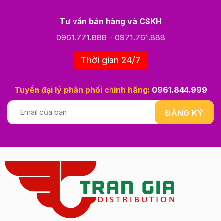
Tư vấn bán hàng và CSKH
0961.771.888
-
0971.761.888
Thời gian 24/7
Tuyển đại lý phân phối chính hãng:
0961.844.999