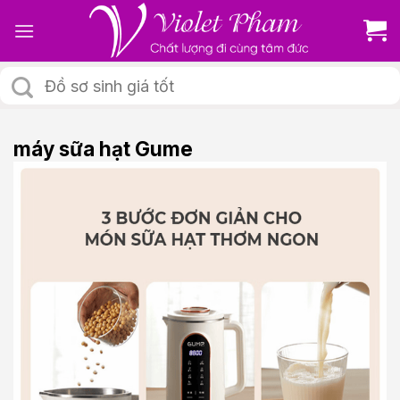
Skip
to
content
Tìm
kiếm:
máy sữa hạt Gume