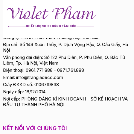
Công ty TNHH Phát Triển Thương Mại Trần Gia
Địa chỉ: Số 149 Xuân Thủy, P. Dịch Vọng Hậu, Q. Cầu Giấy, Hà
Nội
Văn phòng đại diện: Số 122 Phú Diễn, P. Phú Diễn, Q. Bắc Từ
Liêm, Tp. Hà Nội, Việt Nam
Điện thoại:
0961.771.888
-
0971.761.888
Email:
info@trangiadeco.com
Giấy ĐKKD số: 0106719838
Ngày cấp: 18/12/2014
Nơi cấp: PHÒNG ĐĂNG KÍ KINH DOANH – SỞ KẾ HOẠCH VÀ
ĐẦU TƯ THÀNH PHỐ HÀ NỘI
KẾT NỐI VỚI CHÚNG TÔI