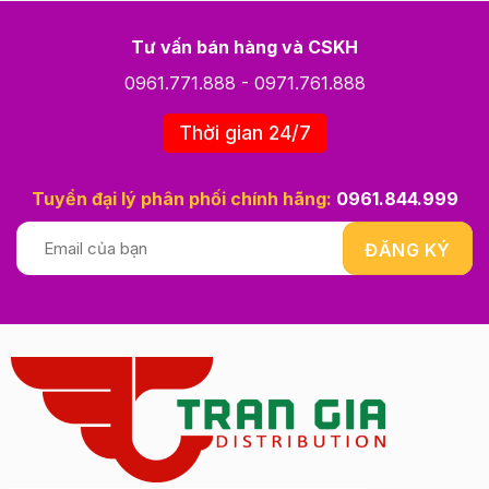
Tư vấn bán hàng và CSKH
0961.771.888
-
0971.761.888
Thời gian 24/7
Tuyển đại lý phân phối chính hãng:
0961.844.999