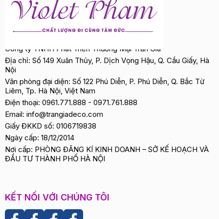
Công ty TNHH Phát Triển Thương Mại Trần Gia
Địa chỉ: Số 149 Xuân Thủy, P. Dịch Vọng Hậu, Q. Cầu Giấy, Hà
Nội
Văn phòng đại diện: Số 122 Phú Diễn, P. Phú Diễn, Q. Bắc Từ
Liêm, Tp. Hà Nội, Việt Nam
Điện thoại:
0961.771.888
-
0971.761.888
Email:
info@trangiadeco.com
Giấy ĐKKD số: 0106719838
Ngày cấp: 18/12/2014
Nơi cấp: PHÒNG ĐĂNG KÍ KINH DOANH – SỞ KẾ HOẠCH VÀ
ĐẦU TƯ THÀNH PHỐ HÀ NỘI
KẾT NỐI VỚI CHÚNG TÔI