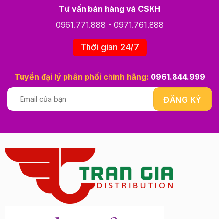
Tư vấn bán hàng và CSKH
0961.771.888
-
0971.761.888
Thời gian 24/7
Tuyển đại lý phân phối chính hãng:
0961.844.999