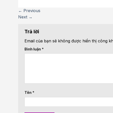
←
Previous
Next
→
Trả lời
Email của bạn sẽ không được hiển thị công kh
Bình luận
*
Tên
*