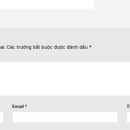
ai.
Các trường bắt buộc được đánh dấu
*
Email
*
T