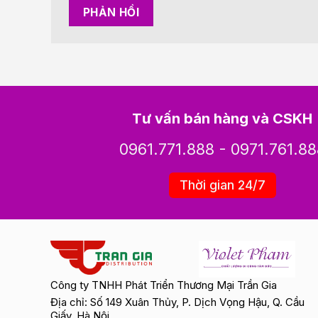
Tư vấn bán hàng và CSKH
0961.771.888
-
0971.761.88
Thời gian 24/7
Công ty TNHH Phát Triển Thương Mại Trần Gia
Địa chỉ: Số 149 Xuân Thủy, P. Dịch Vọng Hậu, Q. Cầu
Giấy, Hà Nội