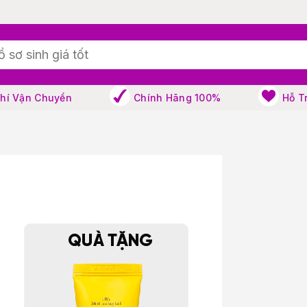
Phí Vận Chuyển
Chính Hãng 100%
Hỗ T