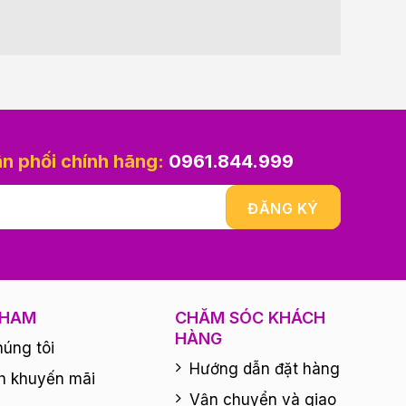
ân phối chính hãng:
0961.844.999
PHAM
CHĂM SÓC KHÁCH
HÀNG
húng tôi
Hướng dẫn đặt hàng
h khuyến mãi
Vận chuyển và giao