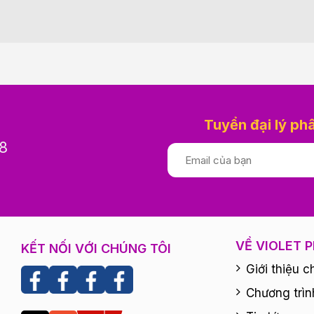
Tuyển đại lý ph
8
VỀ VIOLET 
KẾT NỐI VỚI CHÚNG TÔI
Giới thiệu c
Chương trìn