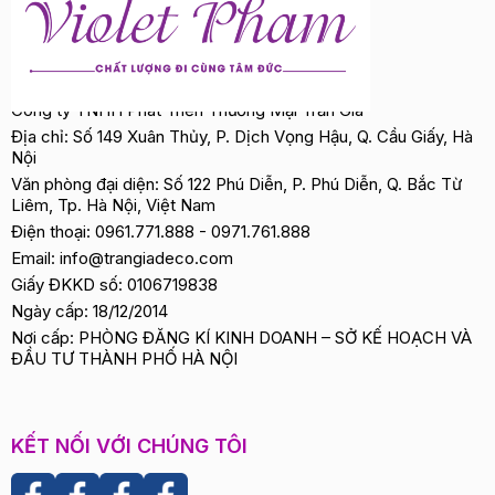
Công ty TNHH Phát Triển Thương Mại Trần Gia
Địa chỉ: Số 149 Xuân Thủy, P. Dịch Vọng Hậu, Q. Cầu Giấy, Hà
Nội
Văn phòng đại diện: Số 122 Phú Diễn, P. Phú Diễn, Q. Bắc Từ
Liêm, Tp. Hà Nội, Việt Nam
Điện thoại:
0961.771.888
-
0971.761.888
Email:
info@trangiadeco.com
Giấy ĐKKD số: 0106719838
Ngày cấp: 18/12/2014
Nơi cấp: PHÒNG ĐĂNG KÍ KINH DOANH – SỞ KẾ HOẠCH VÀ
ĐẦU TƯ THÀNH PHỐ HÀ NỘI
KẾT NỐI VỚI CHÚNG TÔI