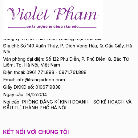
Công ty TNHH Phát Triển Thương Mại Trần Gia
Địa chỉ: Số 149 Xuân Thủy, P. Dịch Vọng Hậu, Q. Cầu Giấy, Hà
Nội
Văn phòng đại diện: Số 122 Phú Diễn, P. Phú Diễn, Q. Bắc Từ
Liêm, Tp. Hà Nội, Việt Nam
Điện thoại:
0961.771.888
-
0971.761.888
Email:
info@trangiadeco.com
Giấy ĐKKD số: 0106719838
Ngày cấp: 18/12/2014
Nơi cấp: PHÒNG ĐĂNG KÍ KINH DOANH – SỞ KẾ HOẠCH VÀ
ĐẦU TƯ THÀNH PHỐ HÀ NỘI
KẾT NỐI VỚI CHÚNG TÔI