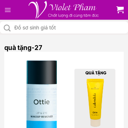
Skip
to
content
Tìm
kiếm:
quà tặng-27