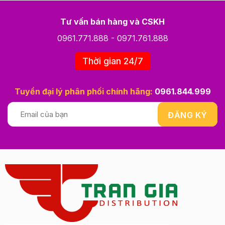
Tư vấn bán hàng và CSKH
0961.771.888
-
0971.761.888
Thời gian 24/7
Tuyển đại lý phân phối chính hãng:
0961.844.999