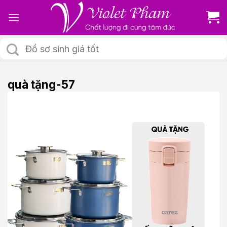
Skip
to
content
Tìm
kiếm:
quà tặng-57