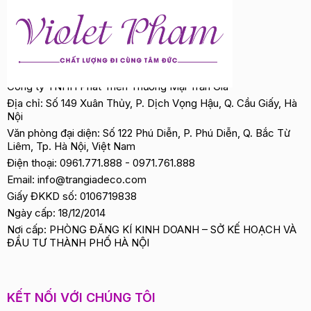
Công ty TNHH Phát Triển Thương Mại Trần Gia
Địa chỉ: Số 149 Xuân Thủy, P. Dịch Vọng Hậu, Q. Cầu Giấy, Hà
Nội
Văn phòng đại diện: Số 122 Phú Diễn, P. Phú Diễn, Q. Bắc Từ
Liêm, Tp. Hà Nội, Việt Nam
Điện thoại:
0961.771.888
-
0971.761.888
Email:
info@trangiadeco.com
Giấy ĐKKD số: 0106719838
Ngày cấp: 18/12/2014
Nơi cấp: PHÒNG ĐĂNG KÍ KINH DOANH – SỞ KẾ HOẠCH VÀ
ĐẦU TƯ THÀNH PHỐ HÀ NỘI
KẾT NỐI VỚI CHÚNG TÔI