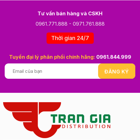
Tư vấn bán hàng và CSKH
0961.771.888
-
0971.761.888
Thời gian 24/7
Tuyển đại lý phân phối chính hãng:
0961.844.999