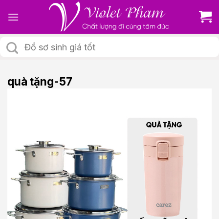
Skip
to
content
Tìm
kiếm:
quà tặng-57