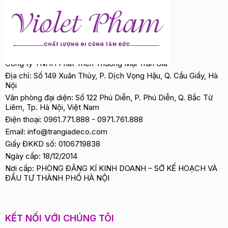
Công ty TNHH Phát Triển Thương Mại Trần Gia
Địa chỉ: Số 149 Xuân Thủy, P. Dịch Vọng Hậu, Q. Cầu Giấy, Hà
Nội
Văn phòng đại diện: Số 122 Phú Diễn, P. Phú Diễn, Q. Bắc Từ
Liêm, Tp. Hà Nội, Việt Nam
Điện thoại:
0961.771.888
-
0971.761.888
Email:
info@trangiadeco.com
Giấy ĐKKD số: 0106719838
Ngày cấp: 18/12/2014
Nơi cấp: PHÒNG ĐĂNG KÍ KINH DOANH – SỞ KẾ HOẠCH VÀ
ĐẦU TƯ THÀNH PHỐ HÀ NỘI
KẾT NỐI VỚI CHÚNG TÔI