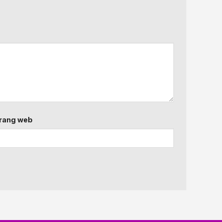
rang web