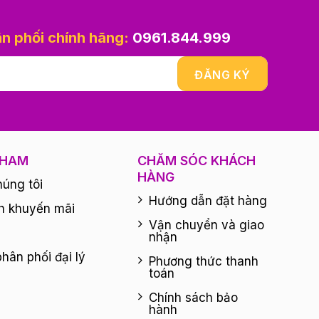
ân phối chính hãng:
0961.844.999
PHAM
CHĂM SÓC KHÁCH
HÀNG
húng tôi
Hướng dẫn đặt hàng
h khuyến mãi
Vận chuyển và giao
nhận
hân phối đại lý
Phương thức thanh
toán
Chính sách bảo
hành