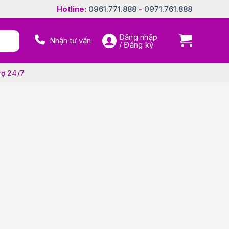
Hotline:
0961.771.888
-
0971.761.888
Đăng nhập
Nhận tư vấn
/ Đăng ký
rợ 24/7