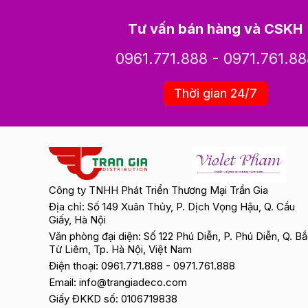
Tư vấn bán hàng và CSKH
0961.771.888
-
0971.761.88
Thời gian 24/7
Công ty TNHH Phát Triển Thương Mại Trần Gia
Địa chỉ: Số 149 Xuân Thủy, P. Dịch Vọng Hậu, Q. Cầu
Giấy, Hà Nội
Văn phòng đại diện: Số 122 Phú Diễn, P. Phú Diễn, Q. B
Từ Liêm, Tp. Hà Nội, Việt Nam
Điện thoại:
0961.771.888
-
0971.761.888
Email:
info@trangiadeco.com
Giấy ĐKKD số: 0106719838