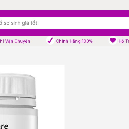
Phí Vận Chuyển
Chính Hãng 100%
Hỗ T