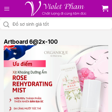
Skip
to
content
Tìm
kiếm:
Artboard 6@2x-100