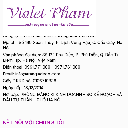
Công ty TNHH Phát Triển Thương Mại Trần Gia
Địa chỉ: Số 149 Xuân Thủy, P. Dịch Vọng Hậu, Q. Cầu Giấy, Hà
Nội
Văn phòng đại diện: Số 122 Phú Diễn, P. Phú Diễn, Q. Bắc Từ
Liêm, Tp. Hà Nội, Việt Nam
Điện thoại:
0961.771.888
-
0971.761.888
Email:
info@trangiadeco.com
Giấy ĐKKD số: 0106719838
Ngày cấp: 18/12/2014
Nơi cấp: PHÒNG ĐĂNG KÍ KINH DOANH – SỞ KẾ HOẠCH VÀ
ĐẦU TƯ THÀNH PHỐ HÀ NỘI
KẾT NỐI VỚI CHÚNG TÔI