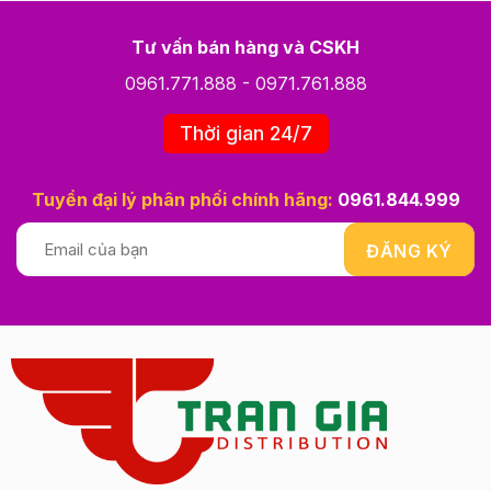
Tư vấn bán hàng và CSKH
0961.771.888
-
0971.761.888
Thời gian 24/7
Tuyển đại lý phân phối chính hãng:
0961.844.999