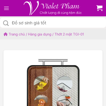
Skip
to
content
Tìm
kiếm:
Trang chủ
/
Hàng gia dụng
/
Thớt 2 mặt TGI-01