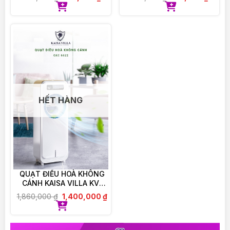
HẾT HÀNG
QUẠT ĐIỀU HOÀ KHÔNG
CÁNH KAISA VILLA KV-
QKC6622
1,860,000
₫
1,400,000
₫