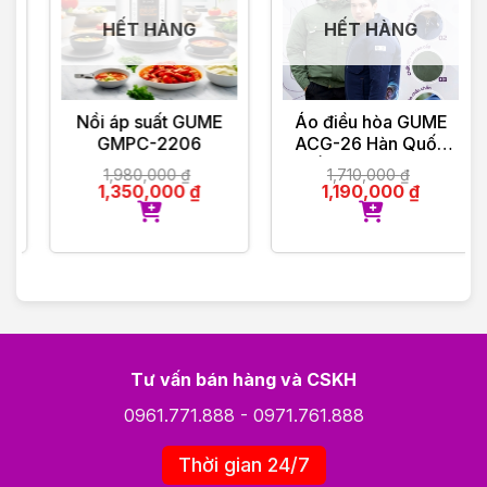
HẾT HÀNG
HẾT HÀNG
Nồi áp suất GUME
Áo điều hòa GUME
GMPC-2206
ACG-26 Hàn Quốc
Chống Tia UV – Bảo
1,980,000
₫
1,710,000
₫
Hành Chính Hãng 12
1,350,000
₫
1,190,000
₫
tháng
Tư vấn bán hàng và CSKH
0961.771.888
-
0971.761.888
Thời gian 24/7