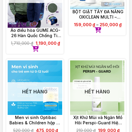
BỘT GIẶT TẨY ĐA NĂNG
OXICLEAN MULTI –
PURPOSE STAIN
159,000
₫
250,000
₫
–
REMOVER
Áo điều hòa GUME ACG-
26 Hàn Quốc Chống Tia
UV – Bảo Hành Chính
1,710,000
₫
1,190,000
₫
Hãng 12 tháng
HẾT HÀNG
HẾT HÀNG
Men vi sinh Optibac
Xịt Khử Mùi và Ngăn Mồ
Babies & Children hộp 30
Hôi Perspi-Guard Hiệu
gói
Quả Tối Ưu 30ml
520,000
₫
475,000
₫
219,000
₫
199,000
₫