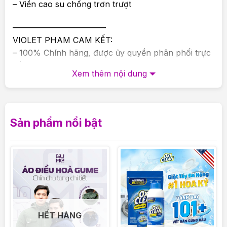
– Viền cao su chống trơn trượt
———————————–
VIOLET PHAM CAM KẾT:
– 100% Chính hãng, được ủy quyền phân phối trực
tiếp.
Xem thêm nội dung
– Cam kết đổi trả, hoàn tiền nếu giao sai, nhầm,
thiếu sản phẩm
– Hỗ trợ tư vấn giải đáp thắc mắc 24/24
———————————
Sản phẩm nổi bật
VIOLET PHAM – CHẤT LƯỢNG ĐI CÙNG TÂM
ĐỨC
HẾT HÀNG