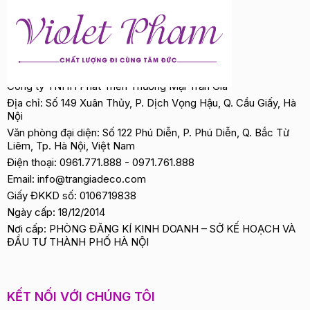
Công ty TNHH Phát Triển Thương Mại Trần Gia
Địa chỉ: Số 149 Xuân Thủy, P. Dịch Vọng Hậu, Q. Cầu Giấy, Hà
Nội
Văn phòng đại diện: Số 122 Phú Diễn, P. Phú Diễn, Q. Bắc Từ
Liêm, Tp. Hà Nội, Việt Nam
Điện thoại:
0961.771.888
-
0971.761.888
Email:
info@trangiadeco.com
Giấy ĐKKD số: 0106719838
Ngày cấp: 18/12/2014
Nơi cấp: PHÒNG ĐĂNG KÍ KINH DOANH – SỞ KẾ HOẠCH VÀ
ĐẦU TƯ THÀNH PHỐ HÀ NỘI
KẾT NỐI VỚI CHÚNG TÔI