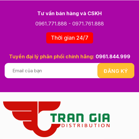
Tư vấn bán hàng và CSKH
0961.771.888
-
0971.761.888
Thời gian 24/7
Tuyển đại lý phân phối chính hãng:
0961.844.999