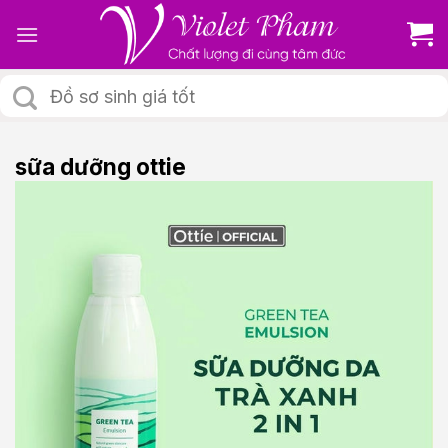
Skip
to
content
Tìm
kiếm:
sữa dưỡng ottie