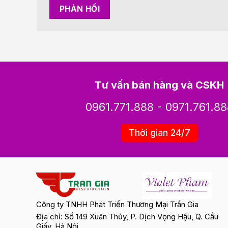
Tư vấn bán hàng và CSKH
0961.771.888
-
0971.761.88
Thời gian 24/7
Công ty TNHH Phát Triển Thương Mại Trần Gia
Địa chỉ: Số 149 Xuân Thủy, P. Dịch Vọng Hậu, Q. Cầu
Giấy, Hà Nội