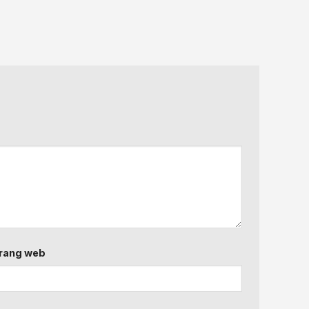
rang web