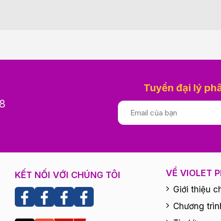
Tuyển đại lý ph
8
VỀ VIOLET 
KẾT NỐI VỚI CHÚNG TÔI
Giới thiệu c
Chương trìn