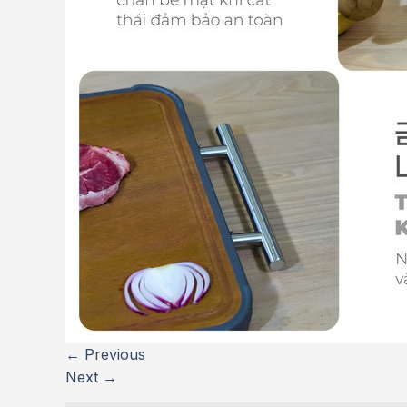
←
Previous
Next
→