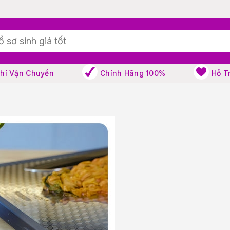
Phí Vận Chuyển
Chính Hãng 100%
Hỗ T