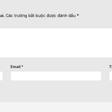
ai.
Các trường bắt buộc được đánh dấu
*
Email
*
T