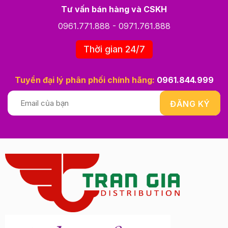
Tư vấn bán hàng và CSKH
0961.771.888
-
0971.761.888
Thời gian 24/7
Tuyển đại lý phân phối chính hãng:
0961.844.999