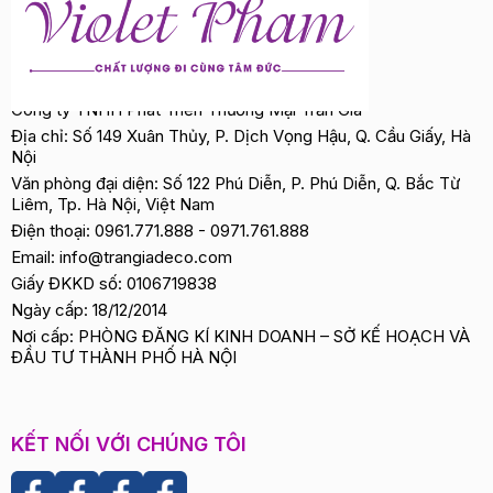
Công ty TNHH Phát Triển Thương Mại Trần Gia
Địa chỉ: Số 149 Xuân Thủy, P. Dịch Vọng Hậu, Q. Cầu Giấy, Hà
Nội
Văn phòng đại diện: Số 122 Phú Diễn, P. Phú Diễn, Q. Bắc Từ
Liêm, Tp. Hà Nội, Việt Nam
Điện thoại:
0961.771.888
-
0971.761.888
Email:
info@trangiadeco.com
Giấy ĐKKD số: 0106719838
Ngày cấp: 18/12/2014
Nơi cấp: PHÒNG ĐĂNG KÍ KINH DOANH – SỞ KẾ HOẠCH VÀ
ĐẦU TƯ THÀNH PHỐ HÀ NỘI
KẾT NỐI VỚI CHÚNG TÔI